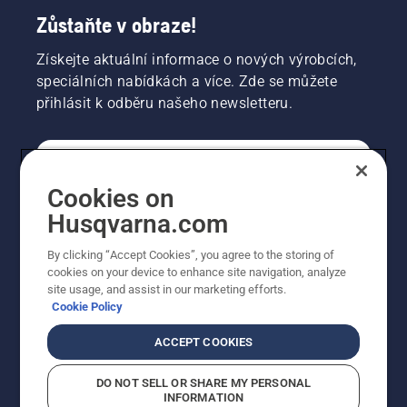
Zůstaňte v obraze!
Získejte aktuální informace o nových výrobcích,
speciálních nabídkách a více. Zde se můžete
přihlásit k odběru našeho newsletteru.
SPOTŘEBITELSKÉ
Cookies on
Husqvarna.com
PROFESIONÁLNÍ
By clicking “Accept Cookies”, you agree to the storing of
cookies on your device to enhance site navigation, analyze
site usage, and assist in our marketing efforts.
Cookie Policy
ACCEPT COOKIES
DO NOT SELL OR SHARE MY PERSONAL
INFORMATION