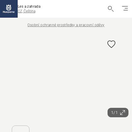
Les a zahrada
CZ, Čeština
Osobní ochranné prostředky a pracovní oděvy
1/1