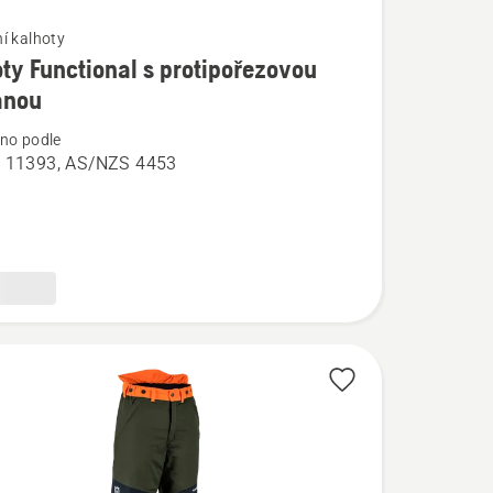
í kalhoty
ty Functional s protipořezovou
í
anou
no podle
 11393, AS/NZS 4453
al
ořezovou
u