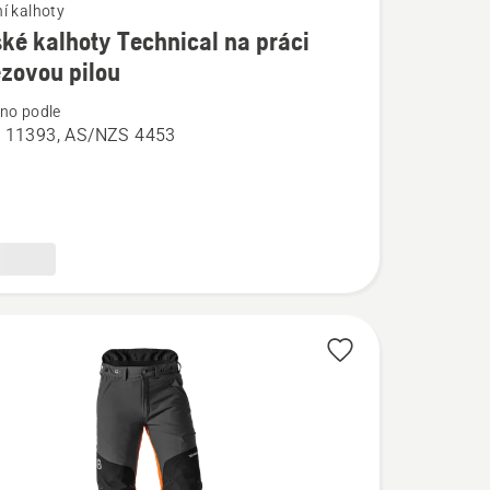
í kalhoty
é kalhoty Technical na práci
í
ězovou pilou
no podle
 11393, AS/NZS 4453
l
vou