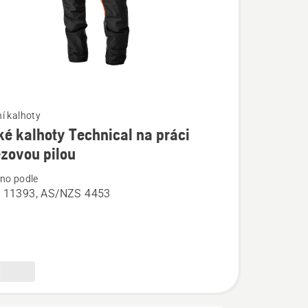
í kalhoty
é kalhoty Technical na práci
í
ězovou pilou
no podle
 11393, AS/NZS 4453
l
vou