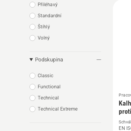
Přiléhavý
Standardní
Štíhlý
Volný
Podskupina
Classic
Functional
Zobrazi
Pracov
více
Technical
Kalh
informa
Technical Extreme
prot
o
Schvá
Kalhot
EN IS