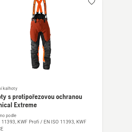
í kalhoty
ty s protipořezovou ochranou
í
nical Extreme
no podle
 11393, KWF Profi / EN ISO 11393, KWF
CE