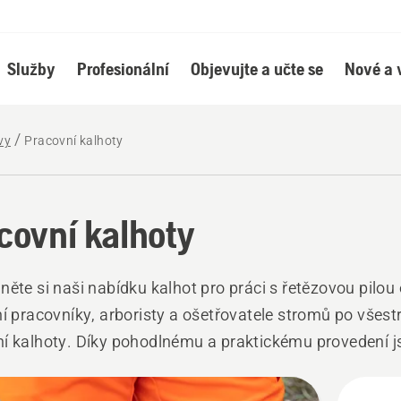
Služby
Profesionální
Objevujte a učte se
Nové a 
vy
Pracovní kalhoty
covní kalhoty
něte si naši nabídku kalhot pro práci s řetězovou pilou 
ní pracovníky, arboristy a ošetřovatele stromů po všes
í kalhoty. Díky pohodlnému a praktickému provedení j
 na venkovní práce.
hny