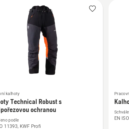
t
Zobrazit
ní kalhoty
Pracovn
více
oty Technical Robust s
Kalho
cí
informac
ipořezovou ochranou
Schvále
o
EN IS
leno podle
y
Kalhoty
O 11393, KWF Profi