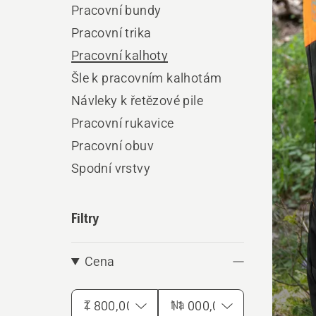
Pracovní bundy
výro
Pracovní trika
Pracovní kalhoty
Šle k pracovním kalhotám
Návleky k řetězové pile
Pracovní rukavice
Pracovní obuv
Spodní vrstvy
Filtry
Cena
Z
Na