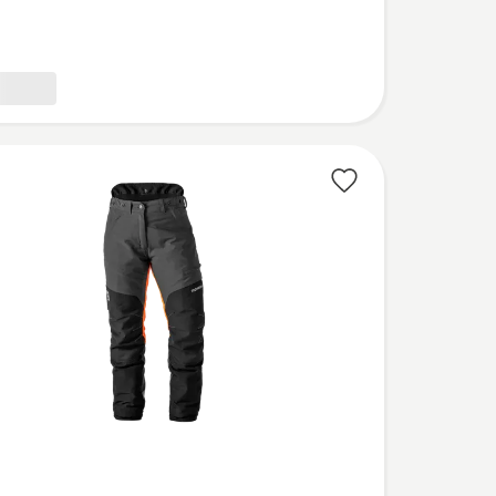
ezovou
u
l