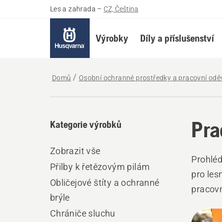
Les a zahrada
–
CZ, Čeština
Výrobky
Díly a příslušenství
Domů
Osobní ochranné prostředky a pracovní odě
Pra
Kategorie výrobků
Zobrazit vše
Prohléd
Přilby k řetězovým pilám
pro les
Obličejové štíty a ochranné
pracovn
brýle
ideální
Chrániče sluchu
Všec