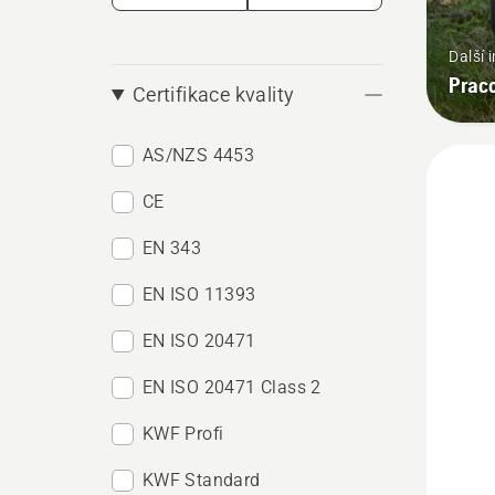
Další 
Prac
Certifikace kvality
AS/NZS 4453
CE
EN 343
EN ISO 11393
EN ISO 20471
EN ISO 20471 Class 2
KWF Profi
KWF Standard
Zobrazi