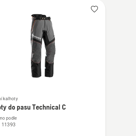
í kalhoty
ty do pasu Technical C
í
no podle
O 11393