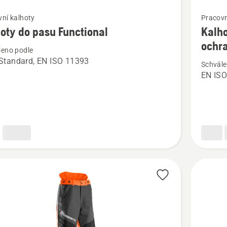
t
Zobrazit
ní kalhoty
Pracovn
více
oty do pasu Functional
Kalho
cí
informac
ochr
leno podle
o
Standard, EN ISO 11393
Schvále
y
Kalhoty
EN ISO
Function
s protip
nal
ochrano