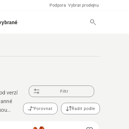
Podpora
Vybrat prodejnu
vybrané
Filtr
od verzí
tranné
Porovnat
Řadit podle
sou