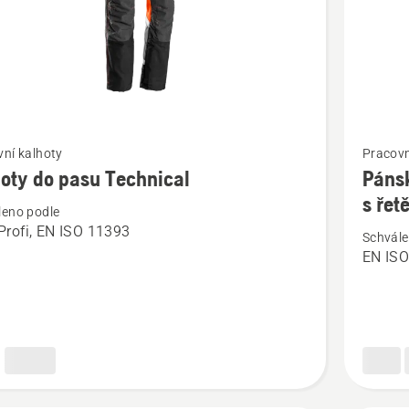
t
Zobrazit
ní kalhoty
Pracovn
více
oty do pasu Technical
Pánsk
cí
informac
s řet
leno podle
o
rofi, EN ISO 11393
Schvále
y
Pánské
EN ISO
kalhoty
Technica
cal
na
práci
s řetězo
pilou