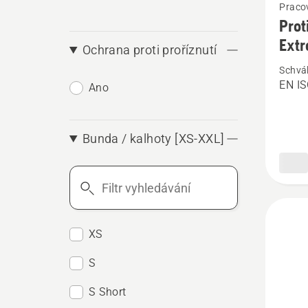
Pracov
více
Prot
informa
Extr
Ochrana proti proříznutí
o
Schvá
Protipo
EN IS
Ano
kalhoty
Techni
Extrem
Bunda / kalhoty [XS-XXL]
pro
Filtr
arboris
vyhledávání
XS
S
S Short