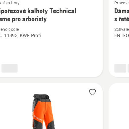
ní kalhoty
Pracovn
více
ipořezové kalhoty Technical
Dámsk
cí
informac
eme pro arboristy
s řet
o
leno podle
Schvále
řezové
Dámské
O 11393, KWF Profi
EN ISO
kalhoty
cal
Technica
e
na
práci
ty
s řetězo
pilou