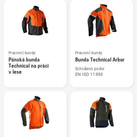
Zobrazit
Zobrazit
Pracovní bundy
Pracovní bundy
více
více
Pánská bunda
Bunda Technical Arbor
informací
informací
Technical na práci
o
o
Schváleno podle
v lese
EN ISO 11393
Pánská
Bunda
bunda
Technical
Technical
Arbor
na
práci
v lese