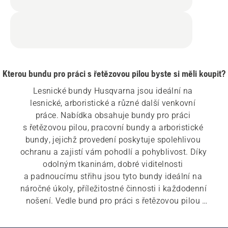
Kterou bundu pro práci s řetězovou pilou byste si měli koupit?
Lesnické bundy Husqvarna jsou ideální na 
lesnické, arboristické a různé další venkovní 
práce. Nabídka obsahuje bundy pro práci 
s řetězovou pilou, pracovní bundy a arboristické 
bundy, jejichž provedení poskytuje spolehlivou 
ochranu a zajistí vám pohodlí a pohyblivost. Díky 
odolným tkaninám, dobré viditelnosti 
a padnoucímu střihu jsou tyto bundy ideální na 
náročné úkoly, příležitostné činnosti i každodenní 
nošení. Vedle bund pro práci s řetězovou pilou 
naše řada osobních ochranných prostředků 
(OOP) zahrnuje rovněž lesnické přilby, ochranu 