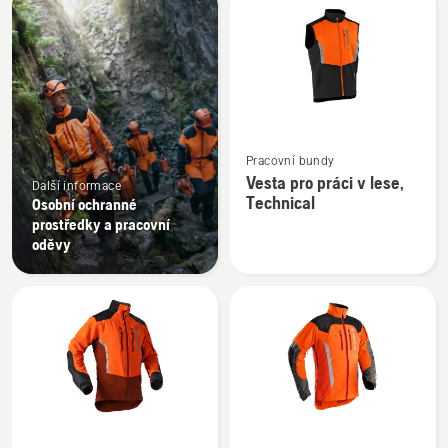
výrobky
Zobrazit
Pracovní bundy
více
Vesta pro práci v lese,
Další informace
informací
Technical
Osobní ochranné
o
prostředky a pracovní
Vesta
oděvy
pro
práci
v lese,
Technical
Zobrazit
Zobrazit