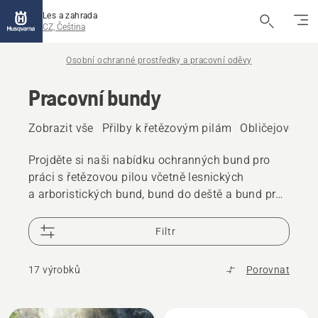
Les a zahrada
CZ, Čeština
Osobní ochranné prostředky a pracovní oděvy
Pracovní bundy
Zobrazit vše
Přilby k řetězovým pilám
Obličejové ští
Projděte si naši nabídku ochranných bund pro
práci s řetězovou pilou včetně lesnických
a arboristických bund, bund do deště a bund pro
práci s křovinořezem. Jsou navržené na práci
venku a nabízejí odolnost, pohodlí a pohyblivost.
Filtr
17 výrobků
Porovnat
Všechny