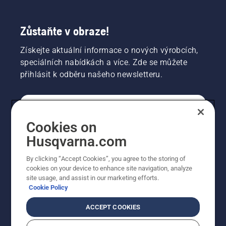
Zůstaňte v obraze!
Získejte aktuální informace o nových výrobcích,
speciálních nabídkách a více. Zde se můžete
přihlásit k odběru našeho newsletteru.
SPOTŘEBITELSKÉ
Cookies on
Husqvarna.com
PROFESIONÁLNÍ
By clicking “Accept Cookies”, you agree to the storing of
cookies on your device to enhance site navigation, analyze
site usage, and assist in our marketing efforts.
Cookie Policy
ACCEPT COOKIES