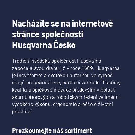
sluchu, ochranné brýle, kalhoty, boty, rukavice 
a řadu dalších důležitých výrobků pro práci 
s řetězovou pilou.
Nacházíte se na internetové
stránce společnosti
Husqvarna Česko
Tradiční švédská společnost Husqvarna
započala svou dráhu již v roce 1689. Husqvarna
je inovátorem a světovou autoritou ve výrobě
strojů pro práci v lese, parku či zahradě. Tradice,
kvalita a špičkové inovace především v oblasti
akumulátorových a robotických řešení ve jménu
vysokého výkonu, ergonomie a péče o životní
prostředí.
Prozkoumejte náš sortiment