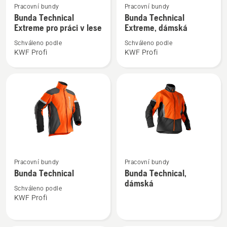
Pracovní bundy
Pracovní bundy
více
více
Bunda Technical
Bunda Technical
informací
informací
Extreme pro práci v lese
Extreme, dámská
o
o
Schváleno podle
Schváleno podle
Bunda
Bunda
KWF Profi
KWF Profi
Technical
Technical
Extreme
Extreme,
pro
dámská
práci
v
lese
Zobrazit
Zobrazit
Pracovní bundy
Pracovní bundy
více
více
Bunda Technical
Bunda Technical,
informací
informací
dámská
o
o
Schváleno podle
KWF Profi
Bunda
Bunda
Technical
Technical,
dámská