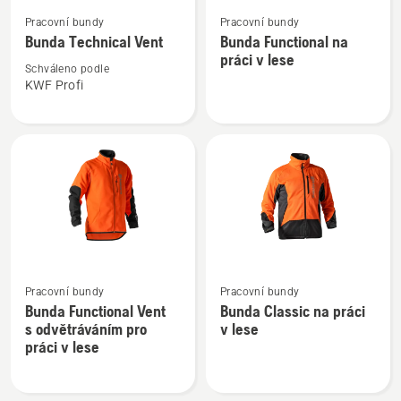
Zobrazit
Zobrazit
Pracovní bundy
Pracovní bundy
více
více
Bunda Technical Vent
Bunda Functional na
informací
informací
práci v lese
o
o
Schváleno podle
KWF Profi
Bunda
Bunda
Technical
Functional
Vent
na
práci
v lese
Zobrazit
Zobrazit
Pracovní bundy
Pracovní bundy
více
více
Bunda Functional Vent
Bunda Classic na práci
informací
informací
s odvětráváním pro
v lese
o
o
práci v lese
Bunda
Bunda
Functional
Classic