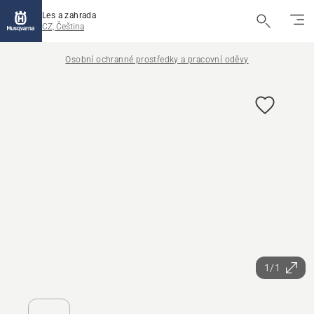
Les a zahrada
CZ, Čeština
Osobní ochranné prostředky a pracovní oděvy
1/1