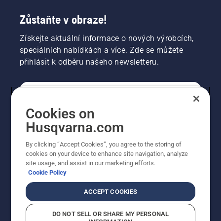
Zůstaňte v obraze!
Získejte aktuální informace o nových výrobcích,
speciálních nabídkách a více. Zde se můžete
přihlásit k odběru našeho newsletteru.
SPOTŘEBITELSKÉ
Cookies on
Husqvarna.com
PROFESIONÁLNÍ
By clicking “Accept Cookies”, you agree to the storing of
cookies on your device to enhance site navigation, analyze
site usage, and assist in our marketing efforts.
Cookie Policy
ACCEPT COOKIES
DO NOT SELL OR SHARE MY PERSONAL