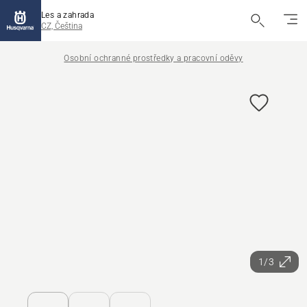
Les a zahrada
CZ, Čeština
Osobní ochranné prostředky a pracovní oděvy
1/3