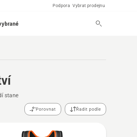
Podpora
Vybrat prodejnu
vybrané
tví
dí stane
Porovnat
Řadit podle