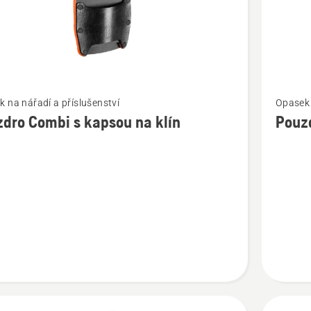
t
Zobrazit
 na nářadí a příslušenství
Opasek 
více
dro Combi s kapsou na klín
Pouzd
cí
informac
o
o
Pouzdro
univerzá