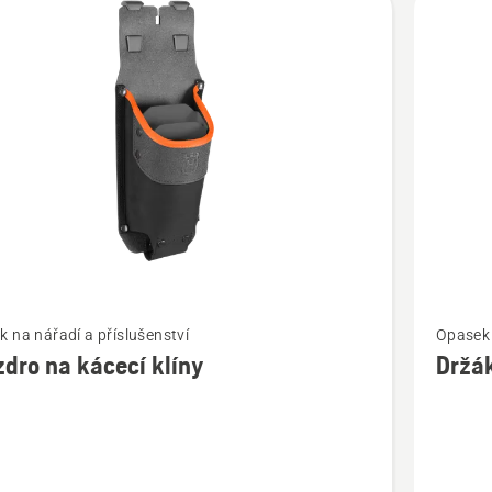
t
Zobrazit
 na nářadí a příslušenství
Opasek 
více
dro na kácecí klíny
Držák
cí
informac
o
o
Držák
křídy