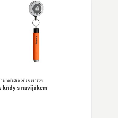
na nářadí a příslušenství
 křídy s navijákem
í