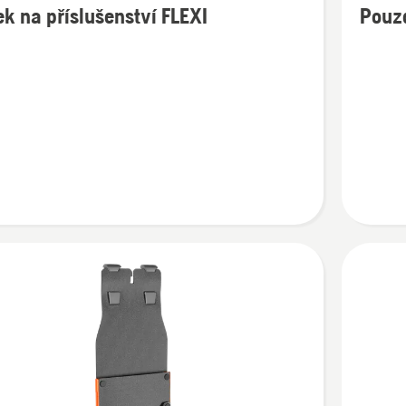
k na příslušenství FLEXI
Pouz
cí
informac
o
Pouzdro
Combi
enství