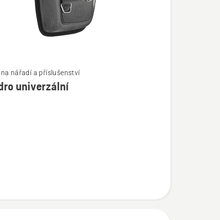
na nářadí a příslušenství
ro univerzální
í
lní