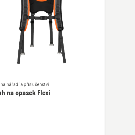
na nářadí a příslušenství
h na opasek Flexi
í