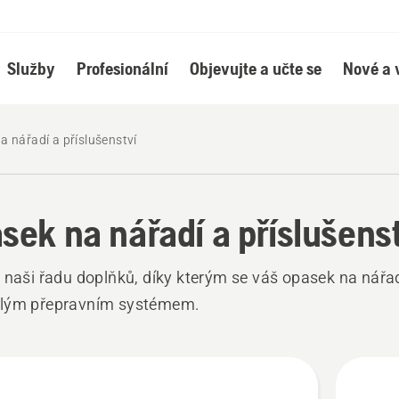
Služby
Profesionální
Objevujte a učte se
Nové a 
a nářadí a příslušenství
sek na nářadí a příslušens
 naši řadu doplňků, díky kterým se váš opasek na nářa
lým přepravním systémem.
hny