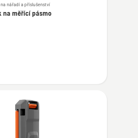
na nářadí a příslušenství
k na měřící pásmo
í