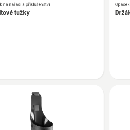
 na nářadí a příslušenství
Opasek 
více
itové tužky
Držá
cí
informac
o
vé
Držák
na
měřící
pásmo