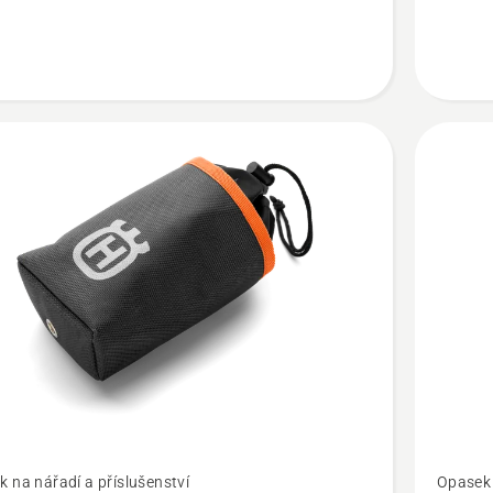
Flexi
t
Zobrazit
 na nářadí a příslušenství
Opasek 
více