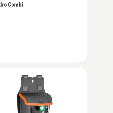
dro Combi
í