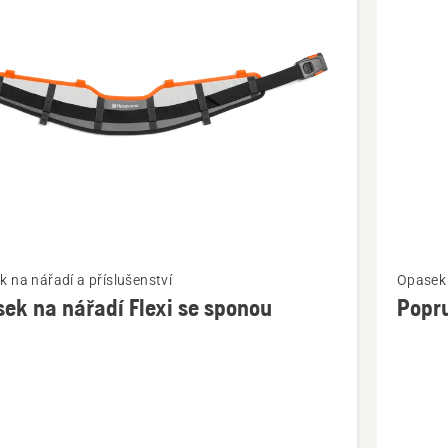
bky
t
Zobrazit
 na nářadí a příslušenství
Opasek 
více
ek na nářadí Flexi se sponou
Popru
cí
informac
o
Popruh
na
opasek