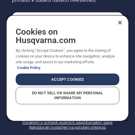
přihlásit k odběru našeho newsletteru.
SPOTŘEBITELSKÉ
Cookies on
Husqvarna.com
PROFESIONÁLNÍ
By clicking “Accept Cookies”, you agree to the storing of
cookies on your device to enhance site navigation, analyze
site usage, and assist in our marketing efforts.
Cookie Policy
ACCEPT COOKIES
DO NOT SELL OR SHARE MY PERSONAL
INFORMATION
© Husqvarna AB (publ). Všechna práva vyhrazena.
Zobrazené ceny jsou doporučené prodejní ceny s DPH.
Zásady používání souborů cookie
Smluvní podmínky
Oznámení o ochraně osobních údajů
Kontaktní údaje
Nahlašování podezření na porušení předpisů