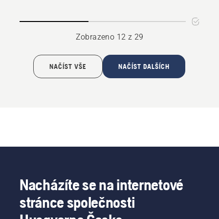
kapsou
na
klín
Zobrazeno 12 z 29
NAČÍST VŠE
NAČÍST DALŠÍCH
Nacházíte se na internetové
stránce společnosti