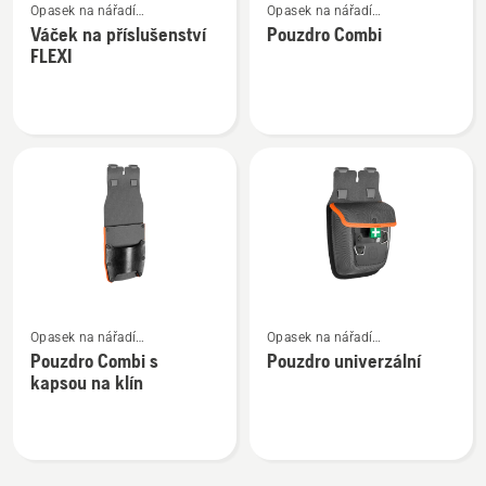
Opasek na nářadí
Opasek na nářadí
více
více
a příslušenství
a příslušenství
Váček na příslušenství
Pouzdro Combi
informací
informací
FLEXI
o
o
Váček
Pouzdro
na
Combi
příslušenství
FLEXI
Zobrazit
Zobrazit
Opasek na nářadí
Opasek na nářadí
více
více
a příslušenství
a příslušenství
Pouzdro Combi s
Pouzdro univerzální
informací
informací
kapsou na klín
o
o
Pouzdro
Pouzdro
Combi
univerzální
s