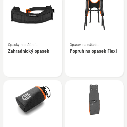
Flexi,
Flexi
sada
se
s
sponou
háčkem
Zobrazit
Zobrazit
Opasky na nářadí
Opasek na nářadí
více
více
a příslušenství
a příslušenství
Zahradnický opasek
Popruh na opasek Flexi
informací
informací
o
o
Zahradnický
Popruh
opasek
na
opasek
Flexi
Zobrazit
Zobrazit