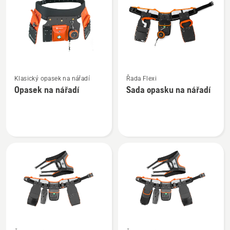
výrobky
Zobrazit
Zobrazit
Klasický opasek na nářadí
Řada Flexi
více
více
Opasek na nářadí
Sada opasku na nářadí
informací
informací
o
o
Opasek
Sada
na
opasku
nářadí
na
nářadí
Zobrazit
Zobrazit