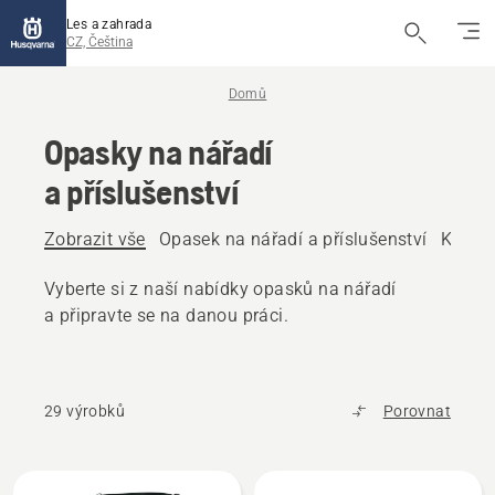
Les a zahrada
CZ, Čeština
Domů
Opasky na nářadí
a příslušenství
Zobrazit vše
Opasek na nářadí a příslušenství
Klasic
Vyberte si z naší nabídky opasků na nářadí
a připravte se na danou práci.
29 výrobků
Porovnat
Všechny