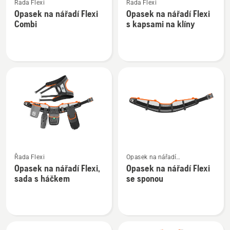
Řada Flexi
Řada Flexi
více
více
Opasek na nářadí Flexi
Opasek na nářadí Flexi
informací
informací
Combi
s kapsami na klíny
o
o
Opasek
Opasek
na
na
nářadí
nářadí
Flexi
Flexi
Combi
s
kapsami
na
klíny
Zobrazit
Zobrazit
Řada Flexi
Opasek na nářadí
více
více
a příslušenství
Opasek na nářadí Flexi,
Opasek na nářadí Flexi
informací
informací
sada s háčkem
se sponou
o
o
Opasek
Opasek
na
na
nářadí
nářadí