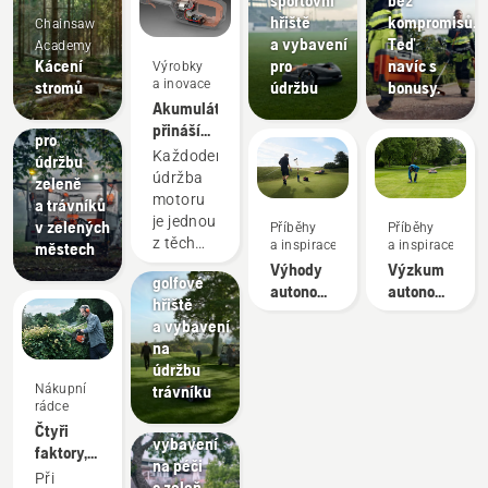
hřiště
kompromisů.
Chainsaw
a vybavení
Teď
Academy
Kácení
pro
navíc s
Výrobky
a inovace
stromů
údržbu
bonusy.
Obce
Akumulátor
Vybavení
přináší
pro
nižší
Každodenní
údržbu
nároky
údržba
zeleně
na
Golfová
motoru
a trávníků
údržbu
hřiště
je jednou
v zelených
Příběhy
Příběhy
a příjemnější
Sekačky
z těch
a inspirace
a inspirace
městech
pracovní
na
časově
Výhody
Výzkum
den
golfové
náročných
autonomního
autonomního
hřiště
činností,
sečení
sečení
Péče
a vybavení
které
pro
o zeleň
na
vám
Nástroje
správce
údržbu
mohou
na péči
zeleně
Nákupní
trávníku
překazit
o zeleň,
rádce
pracovní
komerční
Čtyři
plány.
vybavení
faktory,
S akumulátorovými
na péči
které
Při
výrobky
o zeleň