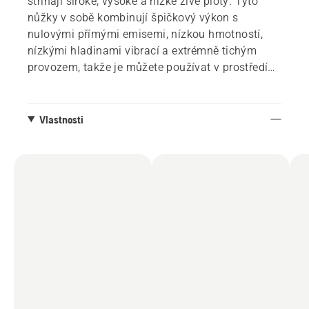
stříhají široké, vysoké a nízké živé ploty. Tyto
nůžky v sobě kombinují špičkový výkon s
nulovými přímými emisemi, nízkou hmotností,
nízkými hladinami vibrací a extrémně tichým
provozem, takže je můžete používat v prostředí
citlivém na hluk. Střihací lištu lze snadno sklopit
pro snadnější přepravu a skladování. Zadní
ochranný kryt chrání integrovanou baterii proti
Vlastnosti
nárazu, opotřebení a poškození. Nůžky jsou
kompatibilní se všemi bateriemi a nabíječkami
Husqvarna BLi. Splňují kritéria klasifikace IPX4
pro odolnost vůči povětrnostním vlivům.