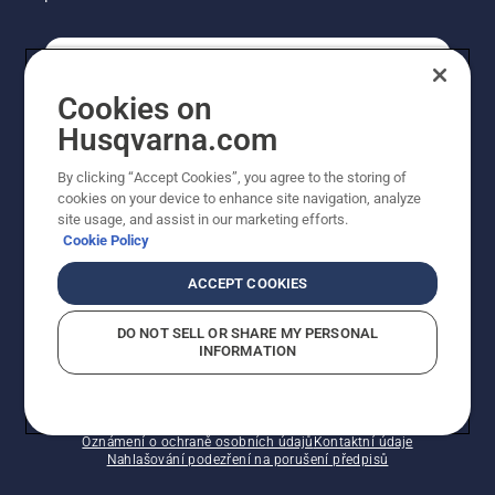
SPOTŘEBITELSKÉ
Cookies on
Husqvarna.com
PROFESIONÁLNÍ
By clicking “Accept Cookies”, you agree to the storing of
cookies on your device to enhance site navigation, analyze
site usage, and assist in our marketing efforts.
Cookie Policy
ACCEPT COOKIES
DO NOT SELL OR SHARE MY PERSONAL
INFORMATION
© Husqvarna AB (publ). Všechna práva vyhrazena.
Zobrazené ceny jsou doporučené prodejní ceny s DPH.
Zásady používání souborů cookie
Smluvní podmínky
Oznámení o ochraně osobních údajů
Kontaktní údaje
Nahlašování podezření na porušení předpisů