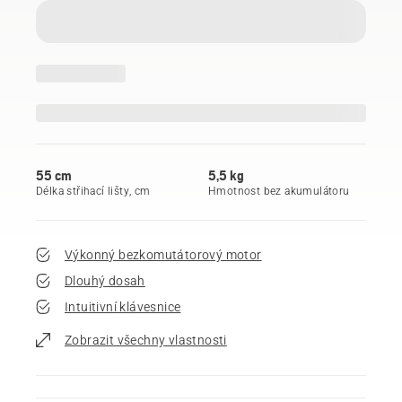
55 cm
5,5 kg
Délka střihací lišty, cm
Hmotnost bez akumulátoru
Výkonný bezkomutátorový motor
Dlouhý dosah
Intuitivní klávesnice
Zobrazit všechny vlastnosti