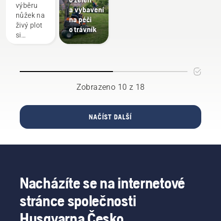
byste
výběru
budou
a vybavení
měli
nůžek na
takové
na péči
zvážit při
živý plot
nepříjemnosti
o trávník
nákupu
si
mnohem
nůžek na
ujasněte,
méně
živý plot
na jakou
časté.
práci je
chcete
používat.
Zobrazeno 10 z 18
Například
zda
budete
NAČÍST DALŠÍ
zastřihávat
vysoké,
nízké
nebo
dlouhé
živé
Nacházíte se na internetové
ploty? Je
vaším
stránce společnosti
hlavním
cílem
Husqvarna Česko