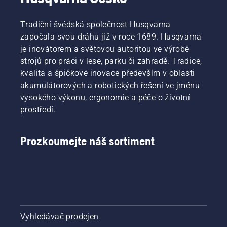
tvarování
živého
plotu?
Tradiční švédská společnost Husqvarna
Níže se
započala svou dráhu již v roce 1689. Husqvarna
dozvíte,
je inovátorem a světovou autoritou ve výrobě
na co
strojů pro práci v lese, parku či zahradě. Tradice,
všechno
je třeba
kvalita a špičkové inovace především v oblasti
myslet
akumulátorových a robotických řešení ve jménu
při
vysokého výkonu, ergonomie a péče o životní
nákupu
prostředí.
nůžek na
živý plot.
Prozkoumejte náš sortiment
Vyhledávač prodejen