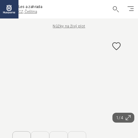
Les a zahrada
CZ, Čeština
Nůžky na živý plot
1/4