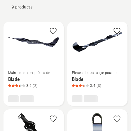
9 products
All
products
Voir
Voir
Maintenance et pièces de
Pièces de rechange pour le
plus
plus
rechange
tracteur de jardin
Blade
Blade
de
de
3.5
(2)
3.4
(8)
détails
détails
sur
sur
Blade,
Blade,
note
note
du
du
produit
produit
3.5
3.375