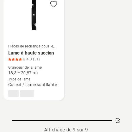
carburant,
huile
note
du
produit
5
sur
5
Pièces de rechange pour le
Voir
tracteur de jardin
Lame à haute succion
plus
4.0
(31)
de
Grandeur de la lame
détails
18,3 – 20,87 po
sur
Type de lame
Collect / Lame soufflante
Lame
à
haute
succion,
note
du
produit
Affichage de 9 sur 9