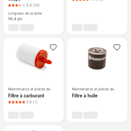
de
de
3.3
(20)
détails
détails
Longueur de la lame
sur
sur
96,4 po
Courroie
Filtre
de
à
plateau
air,
de
note
coupe,
du
note
produit
du
4.889
produit
sur
3.3
5
Voir
Voir
sur
Maintenance et pièces de
Maintenance et pièces de
plus
plus
5
rechange
rechange
Filtre à carburant
Filtre à huile
de
de
5.0
(1)
détails
détails
sur
sur
Filtre
Filtre
à
à