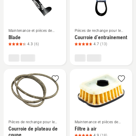
sur
sur
5
5
Voir
Voir
Maintenance et pièces de
Pièces de rechange pour le
plus
plus
rechange
tracteur de jardin
Blade
Courroie d’entraînement
de
de
4.3
(6)
4.7
(13)
détails
détails
sur
sur
Blade,
Courroie
note
d’entraînement,
du
note
produit
du
4.333
produit
sur
4.692
5
sur
5
Pièces de rechange pour le
Maintenance et pièces de
Voir
Voir
tracteur de jardin
rechange
Courroie de plateau de
Filtre à air
plus
plus
coupe
4.9
(18)