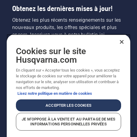
Obtenez les dernières mises à jour!
Obtenez les plus récents renseignements sur les
nouveaux produits, les offres spéciales et plus
encore. Inscrivez-vous à notre bulletin ici.
Cookies sur le site
INSCRIPTION À LA NEWSLETTER
Husqvarna.com
En cliquant sur « Accepter tous les cookies », vous acceptez
le stockage de cookies sur votre appareil pour améliorer la
navigation sur le site, analyser son utilisation et contribuer à
nos efforts de marketing.
Lisez notre politique en matière de cookies
ACCEPTER LES COOKIES
©2026 Husqvarna AB (publ.). En raison de
JE M’OPPOSE À LA VENTE ET AU PARTAGE DE MES
l'amélioration continue, le produit peut légèrement
INFORMATIONS PERSONNELLES PRIVÉES
varier par rapport aux images, mais la fonctionnalité de
la machine reste inchangée. Tous droits réservés.