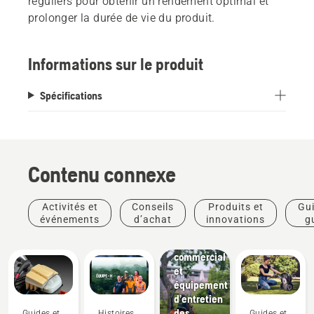
réguliers pour obtenir un rendement optimal et
prolonger la durée de vie du produit.
Informations sur le produit
Spécifications
Contenu connexe
Aménagement
Activités et
Conseils
Produits et
Gui
paysager
événements
d’achat
innovations
g
Aménagement
pra
paysager
commercial
et
équipement
d’entretien
des
Guides et
Histoires
Guides et