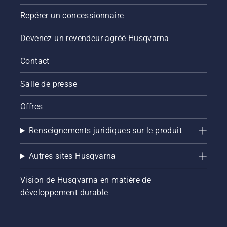
poussiéreuses
professionnels.
chaque
et
Découvrez
saison.
Repérer un concessionnaire
sèches.
chacun
des
Devenez un revendeur agréé Husqvarna
ambassadeurs
de notre
Contact
marque
ci-
Salle de presse
dessous.
Offres
Renseignements juridiques sur le produit
Autres sites Husqvarna
Vision de Husqvarna en matière de
développement durable