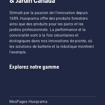
& Jardin Canada
offrons
la
charge.​
trois
foresterie.
En plus
types de
Stimulé par la passion de l’innovation depuis
Ensemble,
du
filtres à
nous
nettoyage
1689, Husqvarna offre des produits forestiers
air :
travaillons
régulier,
ainsi que des produits pour les parcs et les
standard,
à faire
nous
jardins professionnels. La performance et la
pour les
progresser
recommando
convivialité sont à la fois sécuritaires et
conditions
ces
que
normales,
écologiques dans nos innovations de pointe, où
disciplines
votre
hivernal,
vers un
robot-
les solutions de batterie et la robotique montrent
pour les
avenir
tondeuse
l’exemple.
températures
plus sûr
soit
autour
et plus
nettoyé
du point
durable
en
Explorez notre gamme
de
grâce à
profondeur
congélation
des
et de
et en
produits
façon
dessous;
conçus
professionnel
et en
pour les
chez
feutre,
professionnels
votre
pour les
et par
concessionna
MesPages Husqvarna
conditions
des
après