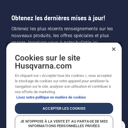
Obtenez les dernières mises à jour!
Obtenez les plus récents renseignements sur les
nouveaux produits, les offres spéciales et plus
encore. Inscrivez-vous à notre bulletin ici.
Cookies sur le site
INSCRIPTION À LA NEWSLETTER
Husqvarna.com
En cliquant sur « Accepter tous les cookies », vous acceptez
le stockage de cookies sur votre appareil pour améliorer la
navigation sur le site, analyser son utilisation et contribuer à
nos efforts de marketing.
Lisez notre politique en matière de cookies
ACCEPTER LES COOKIES
©2026 Husqvarna AB (publ.). En raison de
JE M’OPPOSE À LA VENTE ET AU PARTAGE DE MES
l'amélioration continue, le produit peut légèrement
INFORMATIONS PERSONNELLES PRIVÉES