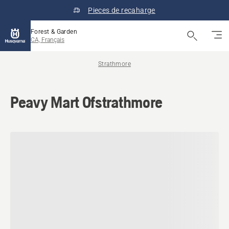
Pieces de recaharge
Forest & Garden
CA, Français
Strathmore
Peavy Mart Ofstrathmore