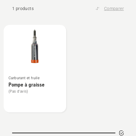
1 products
Comparer
All
products
Voir
Carburant et huile
plus
Pompe à graisse
de
(Pas d'avis)
détails
sur
Pompe
à
graisse