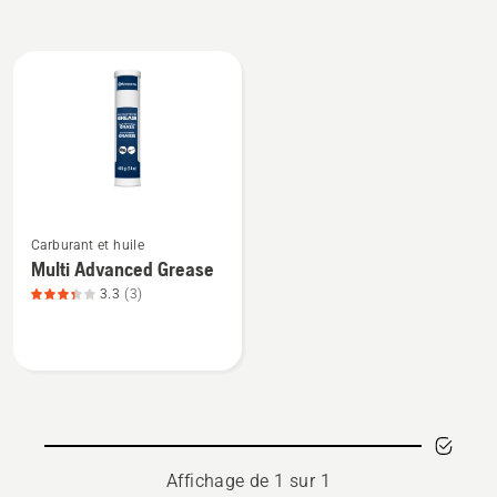
All
products
Voir
Carburant et huile
plus
Multi Advanced Grease
de
3.3
(3)
détails
sur
Multi
Advanced
Grease,
note
du
Affichage de 1 sur 1
produit