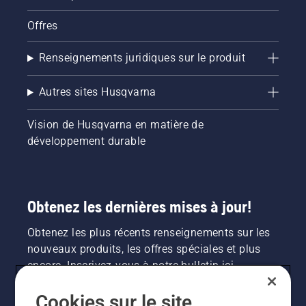
Offres
Renseignements juridiques sur le produit
Autres sites Husqvarna
Vision de Husqvarna en matière de
développement durable
Obtenez les dernières mises à jour!
Obtenez les plus récents renseignements sur les
nouveaux produits, les offres spéciales et plus
encore. Inscrivez-vous à notre bulletin ici.
Cookies sur le site
INSCRIPTION À LA NEWSLETTER