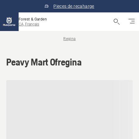
Pieces de recaharge
Forest & Garden
CA, Français
Regina
Peavy Mart Ofregina