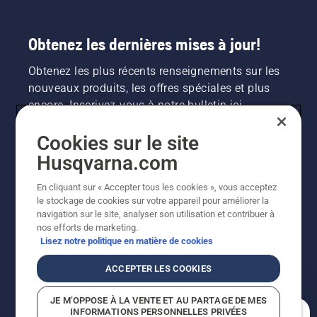
Obtenez les dernières mises à jour!
Obtenez les plus récents renseignements sur les
nouveaux produits, les offres spéciales et plus
encore. Inscrivez-vous à notre bulletin ici.
Cookies sur le site
INSCRIPTION À LA NEWSLETTER
Husqvarna.com
En cliquant sur « Accepter tous les cookies », vous acceptez
le stockage de cookies sur votre appareil pour améliorer la
navigation sur le site, analyser son utilisation et contribuer à
nos efforts de marketing.
Lisez notre politique en matière de cookies
ACCEPTER LES COOKIES
©2026 Husqvarna AB (publ.). En raison de
JE M’OPPOSE À LA VENTE ET AU PARTAGE DE MES
l'amélioration continue, le produit peut légèrement
INFORMATIONS PERSONNELLES PRIVÉES