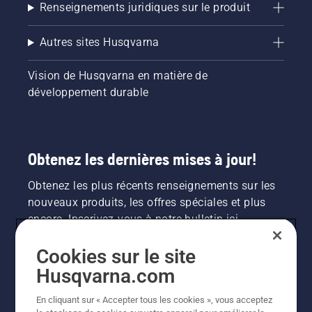
Renseignements juridiques sur le produit
Autres sites Husqvarna
Vision de Husqvarna en matière de
développement durable
Obtenez les dernières mises à jour!
Obtenez les plus récents renseignements sur les
nouveaux produits, les offres spéciales et plus
encore. Inscrivez-vous à notre bulletin ici.
Cookies sur le site
INSCRIPTION À LA NEWSLETTER
Husqvarna.com
En cliquant sur « Accepter tous les cookies », vous acceptez