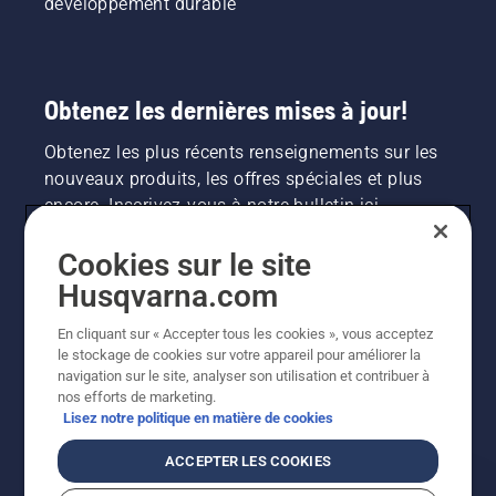
développement durable
Obtenez les dernières mises à jour!
Obtenez les plus récents renseignements sur les
nouveaux produits, les offres spéciales et plus
encore. Inscrivez-vous à notre bulletin ici.
Cookies sur le site
INSCRIPTION À LA NEWSLETTER
Husqvarna.com
En cliquant sur « Accepter tous les cookies », vous acceptez
le stockage de cookies sur votre appareil pour améliorer la
navigation sur le site, analyser son utilisation et contribuer à
nos efforts de marketing.
Lisez notre politique en matière de cookies
ACCEPTER LES COOKIES