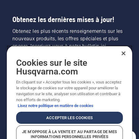
Obtenez les dernières mises à jour!
Obtenez les plus récents renseignements sur les
nouveaux produits, les offres spéciales et plus
encore. Inscrivez-vous à notre bulletin ici.
Cookies sur le site
INSCRIPTION À LA NEWSLETTER
Husqvarna.com
En cliquant sur « Accepter tous les cookies », vous acceptez
le stockage de cookies sur votre appareil pour améliorer la
navigation sur le site, analyser son utilisation et contribuer à
nos efforts de marketing.
Lisez notre politique en matière de cookies
ACCEPTER LES COOKIES
©2026 Husqvarna AB (publ.). En raison de
JE M’OPPOSE À LA VENTE ET AU PARTAGE DE MES
l'amélioration continue, le produit peut légèrement
INFORMATIONS PERSONNELLES PRIVÉES