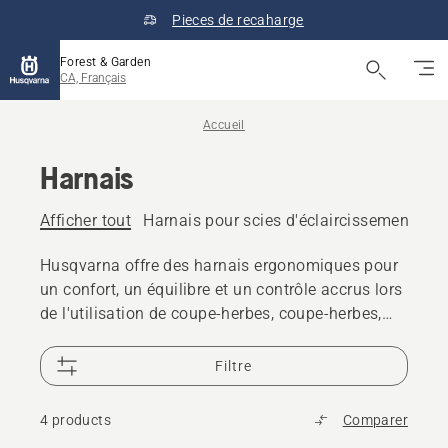
Pieces de recaharge
Forest & Garden
CA, Français
Accueil
Harnais
Afficher tout
Harnais pour scies d'éclaircissement fore
Husqvarna offre des harnais ergonomiques pour
un confort, un équilibre et un contrôle accrus lors
de l'utilisation de coupe-herbes, coupe-herbes,
scies d'éclaircissement, tronçonneuses à perche
et plus encore.
Filtre
4 products
Comparer