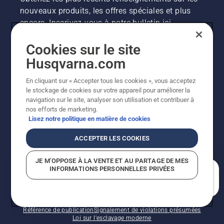
nouveaux produits, les offres spéciales et plus
encore. Inscrivez-vous à notre bulletin ici.
Cookies sur le site
INSCRIPTION À LA NEWSLETTER
Husqvarna.com
En cliquant sur « Accepter tous les cookies », vous acceptez
le stockage de cookies sur votre appareil pour améliorer la
navigation sur le site, analyser son utilisation et contribuer à
nos efforts de marketing.
Lisez notre politique en matière de cookies
ACCEPTER LES COOKIES
©2026 Husqvarna AB (publ.). En raison de
JE M’OPPOSE À LA VENTE ET AU PARTAGE DE MES
l'amélioration continue, le produit peut légèrement
INFORMATIONS PERSONNELLES PRIVÉES
varier par rapport aux images, mais la fonctionnalité de
En quoi pouvons-nous vous aider?
la machine reste inchangée. Tous droits réservés.
Soutien à la clientèle
Politique relative aux témoins
Conditions d’utilisation
Politique de confidentialité
Référence de publication
Signalement de violations présumées
Loi sur l'esclavage moderne