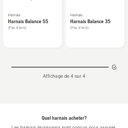
sur
sur
Voir
Voir
5
5
Harnais
Harnais
plus
plus
Harnais Balance 55
Harnais Balance 35
de
de
(Pas d'avis)
(Pas d'avis)
détails
détails
sur
sur
Harnais
Harnais
Balance
Balance
55
35
Affichage de 4 sur 4
Quel harnais acheter?
Les harnais Husqvarna sont conçus pour assurer 