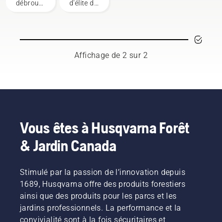
broussailles
les plus
débroussaillage,
d'élite de
exigeants
un
professionnels
coupe-
qualifiés
broussailles
et
est votre
respectés
outil le
qui
Affichage de 2 sur 2
plus
représentent
polyvalent.
à la fois
Dans ce
le
guide de
secteur
l’utilisateur
de
du
l'entretien
coupe-
des
Vous êtes à Husqvarna Forêt
broussailles,
arbres et
& Jardin Canada
vous
celui de
trouverez
la
une liste
foresterie.
de
Stimulé par la passion de l’innovation depuis
Ensemble,
conseils
nous
1689, Husqvarna offre des produits forestiers
sur la
travaillons
ainsi que des produits pour les parcs et les
façon de
à faire
jardins professionnels. La performance et la
travailler
progresser
convivialité sont à la fois sécuritaires et
de façon
ces