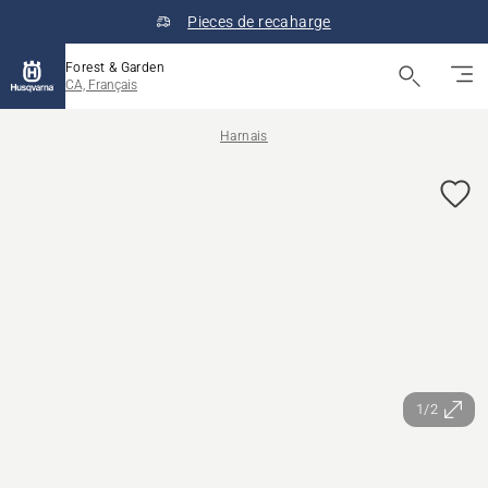
Pieces de recaharge
Forest & Garden
CA, Français
Harnais
1/2