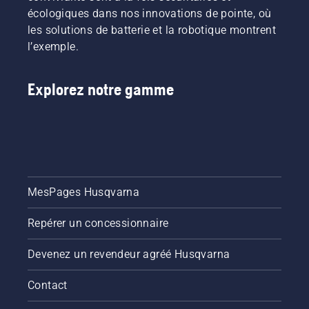
sécuritaire
écologiques dans nos innovations de pointe, où
disciplines
et
vers un
les solutions de batterie et la robotique montrent
efficace
avenir
l’exemple.
avec
plus sûr
votre
et plus
coupe-
durable
Explorez notre gamme
broussailles
grâce à
Husqvarna.
des
produits
conçus
pour les
professionnels
et par
MesPages Husqvarna
des
professionnels.
Découvrez
Repérer un concessionnaire
chacun
des
Devenez un revendeur agréé Husqvarna
ambassadeurs
de notre
Contact
marque
ci-