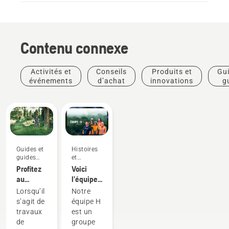
Contenu connexe
Activités et
Conseils
Produits et
Gui
événements
d’achat
innovations
g
pra
Guides et
Histoires
guides
et
pratiques
inspiration
Profitez
Voici
au
l’équipe
maximum
H de
Lorsqu’il
Notre
de votre
Husqvarna,
s’agit de
équipe H
produit
nos
travaux
est un
coupe-
utilisateurs
de
groupe