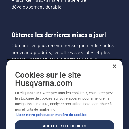
Vision de Husqvarna en matière de
développement durable
Obtenez les dernières mises à jour!
Obtenez les plus récents renseignements sur les
nouveaux produits, les offres spéciales et plus
encore. Inscrivez-vous à notre bulletin ici.
Cookies sur le site
INSCRIPTION À LA NEWSLETTER
Husqvarna.com
En cliquant sur « Accepter tous les cookies », vous acceptez
le stockage de cookies sur votre appareil pour améliorer la
navigation sur le site, analyser son utilisation et contribuer à
nos efforts de marketing.
Lisez notre politique en matière de cookies
ACCEPTER LES COOKIES