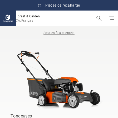
Pieces de recaharge
Forest & Garden
CA, Français
Soutien à la clientèle
Tondeuses