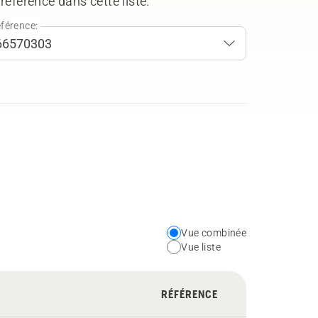
référence dans cette liste.
férence:
Vue combinée
Choose
Vue liste
your
preferred
RÉFÉRENCE
view