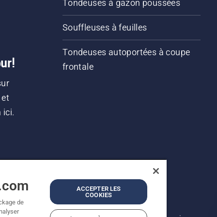
Tondeuses à gazon poussées
Souffleuses à feuilles
Tondeuses autoportées à coupe
ur!
frontale
sur
 et
ici.
a.com
ACCEPTER LES
COOKIES
ockage de
analyser