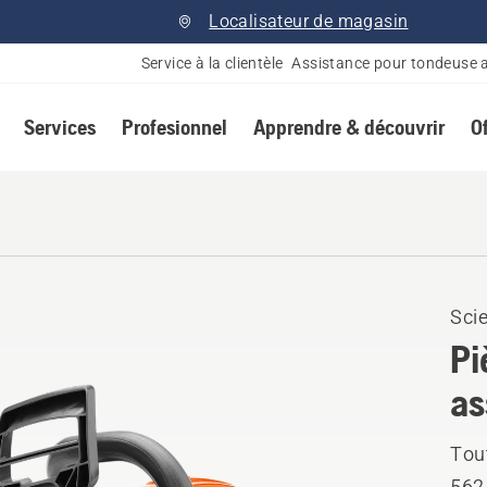
Localisateur de magasin
Service à la clientèle
Assistance pour tondeuse 
Services
Profesionnel
Apprendre & découvrir
O
Scie
Pi
as
Tou
562