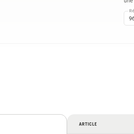
une 
Ré
ARTICLE