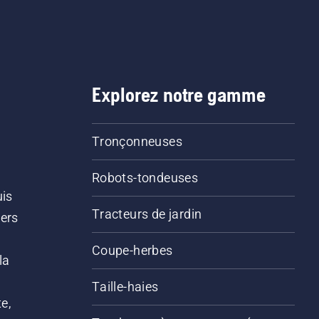
Explorez notre gamme
Tronçonneuses
Robots-tondeuses
uis
Tracteurs de jardin
iers
s
Coupe-herbes
la
Taille-haies
e,