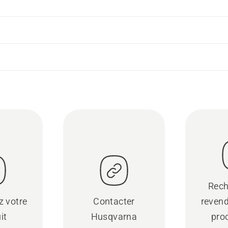
Rech
z votre
Contacter
revend
it
Husqvarna
pro