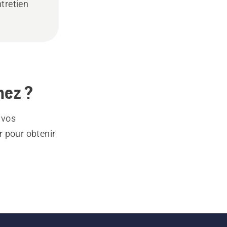
ntretien
hez ?
 vos
r pour obtenir