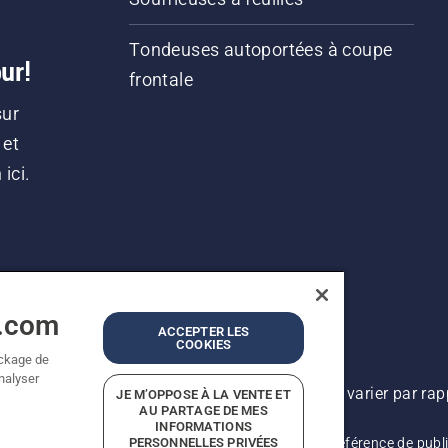
Tondeuses autoportées à coupe
ur!
frontale
sur
 et
ici.
a.com
ACCEPTER LES
COOKIES
ockage de
analyser
lioration continue, le produit peut légèrement varier par ra
JE M’OPPOSE À LA VENTE ET
AU PARTAGE DE MES
Tous droits réservés.
INFORMATIONS
PERSONNELLES PRIVÉES
onditions d’utilisation
Politique de confidentialité
Référence de publ