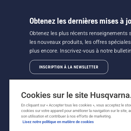
Obtenez les dernières mises à jo
Obtenez les plus récents renseignements 
les nouveaux produits, les offres spéciales
plus encore. Inscrivez-vous à notre bulletin 
INSCRIPTION À LA NEWSLETTER
Cookies sur le site Husqvarn
En cliquant sur « Accepter tous les cookies », vous acceptez le st
cookies sur votre appareil pour améliorer la navigation sur le site, 
©2026 Husqvarna AB (publ.). En raison de l'amé
son utilisation et contribuer à nos efforts de marketing.
fonctionnalité de la machine reste inchangée. 
Lisez notre politique en matière de cookies
Soutien à la clientèle
Politique relative aux témoins
C