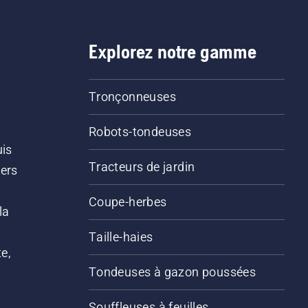
Explorez notre gamme
Tronçonneuses
Robots-tondeuses
uis
Tracteurs de jardin
iers
s
Coupe-herbes
la
Taille-haies
e,
Tondeuses à gazon poussées
Souffleuses à feuilles