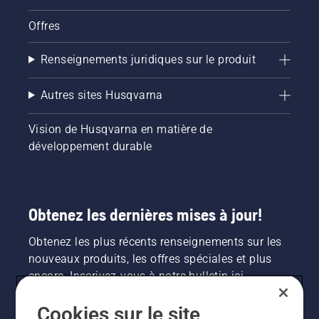
Offres
Renseignements juridiques sur le produit
Autres sites Husqvarna
Vision de Husqvarna en matière de
développement durable
Obtenez les dernières mises à jour!
Obtenez les plus récents renseignements sur les
nouveaux produits, les offres spéciales et plus
encore. Inscrivez-vous à notre bulletin ici.
Cookies sur le site
INSCRIPTION À LA NEWSLETTER