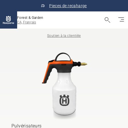
Pieces de recaharge
Forest & Garden
CA, Français
Soutien à la clientèle
Pulvérisateurs