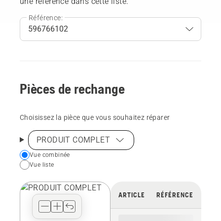
une référence dans cette liste.
Référence:
Pièces de rechange
Choisissez la pièce que vous souhaitez réparer
PRODUIT COMPLET
Choose
Vue combinée
Vue liste
your
preferred
view
ARTICLE
RÉFÉRENCE
type
for