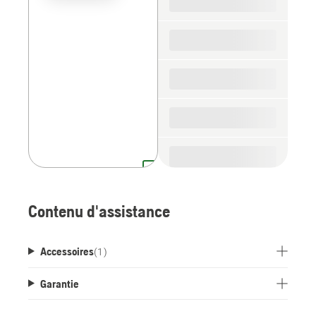
the
spare
parts
Contenu d'assistance
Accessoires
(
1
)
Garantie