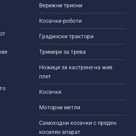
Верижни триони
Косачки-роботи
от
Градински трактори
ове
Тримери за трева
Ножици за кастрене на жив
плет
то
Косачки
Моторни метли
Самоходни косачки с преден
косилен апарат