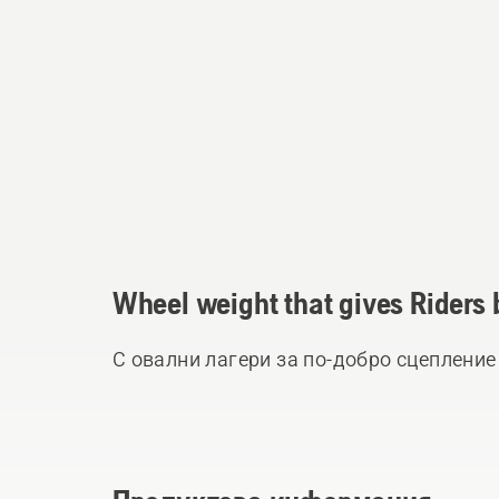
Wheel weight that gives Riders b
С овални лагери за по-добро сцепление