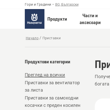
Гори и Градини
–
BG, Български
Части и
Продукти
аксесоари
Начало
Приставки
Пр
Продуктови категории
Преглед на всички
Получе
Приставки за вентилатор
богата
за листа
Приставки за самоходни
All
косачки с преден косилен