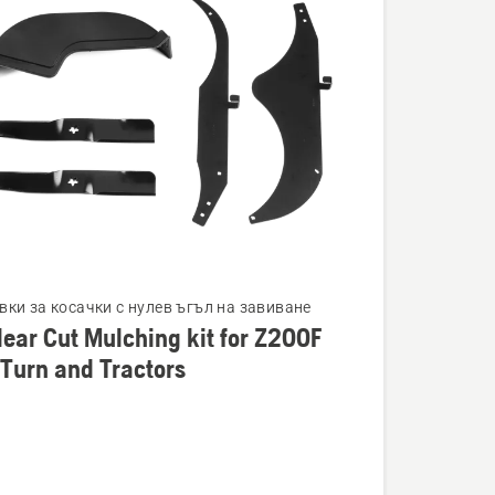
вки за косачки с нулев ъгъл на завиване
ear Cut Mulching kit for Z200F
ности
Turn and Tractors
g