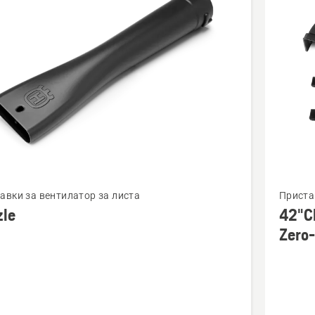
cts
Вижте
авки за вентилатор за листа
Приста
повече
zle
42"Cl
бности
подроб
Zero-
за
42"Clear
Cut
Mulchin