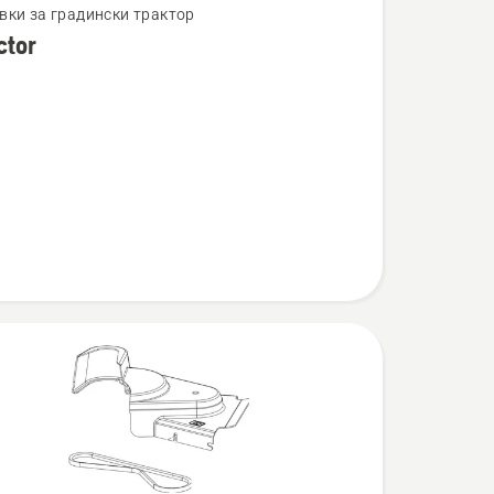
вки за градински трактор
ctor
ности
r