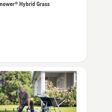
mower® Hybrid Grass
ности
wer®