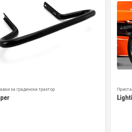
Вижте
авки за градински трактор
Приста
повече
per
Light
бности
подроб
за
r
Lighting
kit