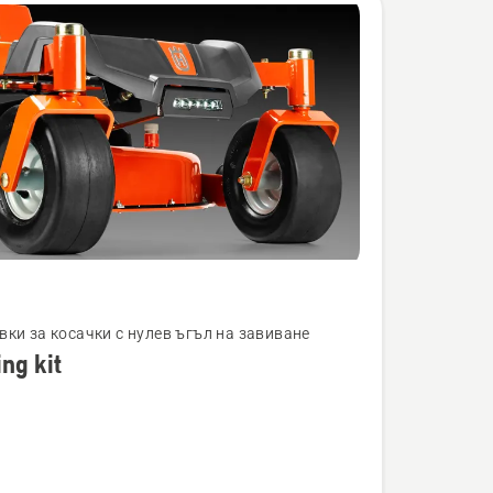
вки за косачки с нулев ъгъл на завиване
ing kit
ности