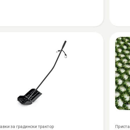
kit
for
Z200F
Zero-
Turn
and
Tractors
Вижте
авки за градински трактор
Приста
повече