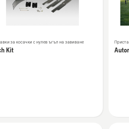
Вижте
авки за косачки с нулев ъгъл на завиване
Приста
повече
h Kit
Auto
бности
подроб
за
Automo
Tempora
Fence