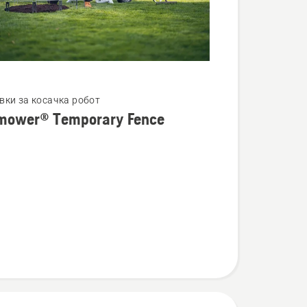
вки за косачка робот
mower® Temporary Fence
ности
wer®
ry