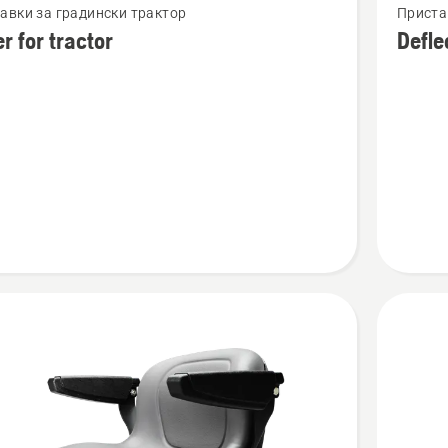
авки за градински трактор
Приста
повече
r for tractor
Defle
бности
подроб
за
Deflecto