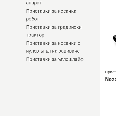
produ
апарат
Приставки за косачка
робот
Приставки за градински
трактор
Приставки за косачки с
нулев ъгъл на завиване
Приставки за ъглошлайф
Вижте
Прист
повече
Noz
подро
за
Nozzle