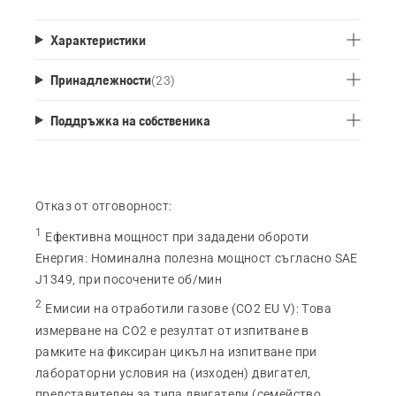
Характеристики
Принадлежности
(
23
)
Поддръжка на собственика
Отказ от отговорност:
1
Ефективна мощност при зададени обороти
Енергия
:
Номинална полезна мощност съгласно SAE
J1349, при посочените об/мин
2
Емисии на отработили газове (CO2 EU V)
:
Това
измерване на CO2 е резултат от изпитване в
рамките на фиксиран цикъл на изпитване при
лабораторни условия на (изходен) двигател,
представителен за типа двигатели (семейство