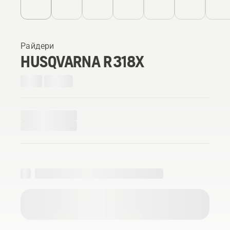
Райдери
HUSQVARNA R 318X