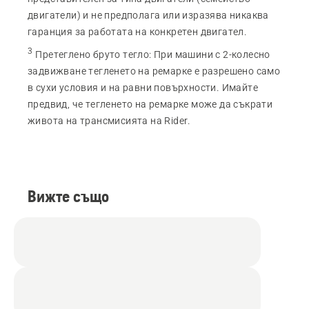
двигатели) и не предполага или изразява никаква
гаранция за работата на конкретен двигател.
3
Претеглено бруто тегло
:
При машини с 2-колесно
задвижване тегленето на ремарке е разрешено само
в сухи условия и на равни повърхности. Имайте
предвид, че тегленето на ремарке може да съкрати
живота на трансмисията на Rider.
Вижте също