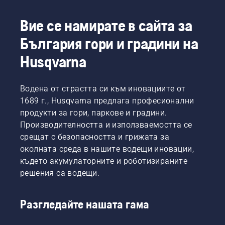
и
предстоящата
със
която
разпечатайте
работа
суха,
обтяга
Вие се намирате в сайта за
ръководството,
или за
кафява
ремъка,
преди
новите
увредена
може да
България гори и градини на
да
задачи
трева и
се скъса
демонтирате
за
плевели
Husqvarna
и да
или
сезона.
развалят
причини
монтирате
удоволствието?
сериозно
кабината.
Няма
нараняване.
Водена от страстта си към иновациите от
място
1689 г., Husqvarna предлага професионални
за
продукти за гори, паркове и градини.
безпокойство.
Производителността и използваемостта се
Предлагаме
срещат с безопасността и грижата за
Ви
ръководство
околната среда в нашите водещи иновации,
стъпка
където акумулаторните и роботизираните
по
решения са водещи.
стъпка
за това
как да
Разгледайте нашата гама
възстановите
увредена