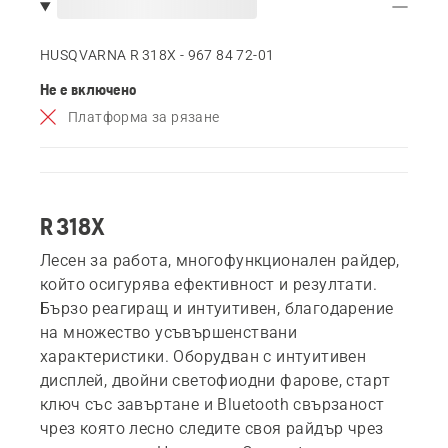
HUSQVARNA R 318X - 967 84 72‑01
Не е включено
Платформа за рязане
R 318X
Лесен за работа, многофункционален райдер,
който осигурява ефективност и резултати.
Бързо реагиращ и интуитивен, благодарение
на множество усъвършенствани
характеристики. Оборудван с интуитивен
дисплей, двойни светофиодни фарове, старт
ключ със завъртане и Bluetooth свързаност
чрез която лесно следите своя райдър чрез