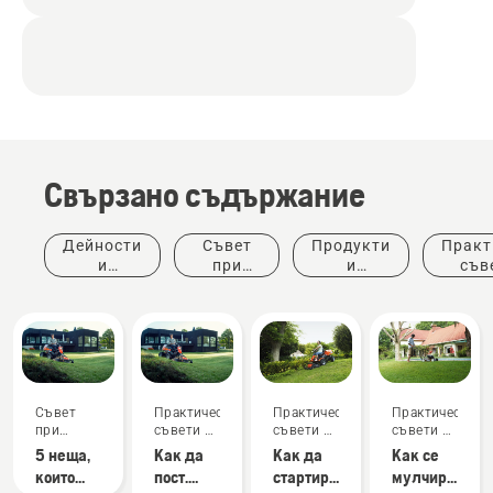
Свързано съдържание
Дейности
Съвет
Продукти
Практ
и
при
и
съв
събития
покупка
иновации
ръков
Съвет
Практически
Практически
Практически
при
съвети и
съвети и
съвети и
покупка
ръководства
ръководства
ръководства
5 неща,
Как да
Как да
Как се
които
пост.
стартирате
мулчират