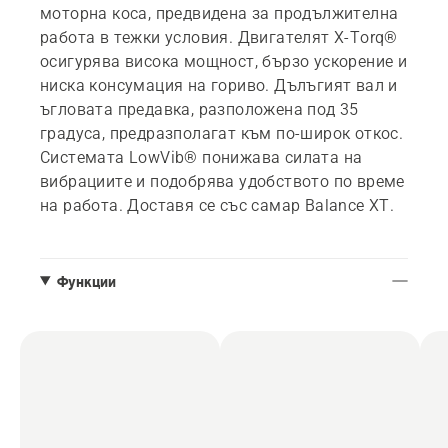
моторна коса, предвидена за продължителна
работа в тежки условия. Двигателят X-Torq®
осигурява висока мощност, бързо ускорение и
ниска консумация на гориво. Дълъгият вал и
ъгловата предавка, разположена под 35
градуса, предразполагат към по-широк откос.
Системата LowVib® понижава силата на
вибрациите и подобрява удобството по време
на работа. Доставя се със самар Balance XT.
Функции