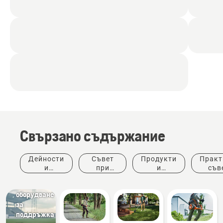
Свързано съдържание
Спортни
Дейности
Съвет
Продукти
Практ
клубове
и
при
и
съв
Косачки
събития
покупка
иновации
ръков
и
оборудване
за
поддръжка
Голф