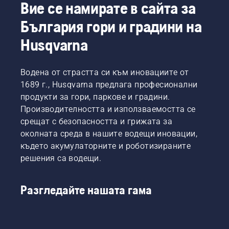
глава
Вие се намирате в сайта за
и
въже,
корда
на
ефективно
докато
към нож
България гори и градини на
открито,
с
двигателят
за трева
направете
Вашата
стартира.
на
Husqvarna
това на
моторна
Процедура
Вашата
място,
коса
за
косачка
където е
Husqvarna.
стартиране
за
Водена от страстта си към иновациите от
лесно
на
храсти
1689 г., Husqvarna предлага професионални
да
резачка
Husqvarna
видите
продукти за гори, паркове и градини.
за
е лесно;
малък
храсти.
Производителността и използваемостта се
просто
инструмент
Ако
срещат с безопасността и грижата за
гледайте
или
следвате
видеото
околната среда в нашите водещи иновации,
гайка,
тази
и
където акумулаторните и роботизираните
ако ги
процедура,
следвайте
изпуснете.
решения са водещи.
ще
тези
откриете,
лесни
че
стъпки.
Разгледайте нашата гама
Вашата
Винаги
резачка
е
за
полезно
храсти
да