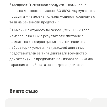
1
Мощност
:
"Бензинови продукти – номинална
полезна мощност съгласно ISO 8893. Акумулаторни
продукти – измерена полезна мощност, сравнима с
тази на бензинови продукти."
2
Емисии на отработили газове (CO2 EU V)
:
Това
измерване на CO2 е резултат от изпитване в
рамките на фиксиран цикъл на изпитване при
лабораторни условия на (изходен) двигател,
представителен за типа двигатели (семейство
двигатели) и не предполага или изразява никаква
гаранция за работата на конкретен двигател.
Вижте също