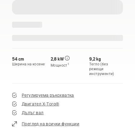
54 cm
2,8 kW
9,2 kg
Ширина на косене
Тегло (без
1
Мощност
режещи
инструменти)
Регулируема ръкохватка
Двигател X-Torq®
Дълъг вал
Преглед на всички функции