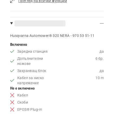
Преглед на всички функции
Husqvarna Automower® 320 NERA - 970 53 51‑11
Включено
Зарядна станция
да
Допълнителни
6 бр.
ножове
Захранващ блок
да
Кабел за ниско
10 m
напрежение
Не е включено
Кабел
Скоби
EPOS® Plug-in