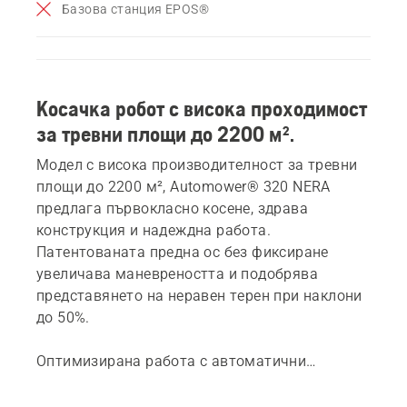
Базова станция EPOS®
Косачка робот с висока проходимост
за тревни площи до 2200 м².
Модел с висока производителност за тревни
площи до 2200 м², Automower® 320 NERA
предлага първокласно косене, здрава
конструкция и надеждна работа.
Патентованата предна ос без фиксиране
увеличава маневреността и подобрява
представянето на неравен терен при наклони
до 50%.
Оптимизирана работа с автоматични
софтуерни ъпдейти чрез FOTA (Firmware Over
The Air).