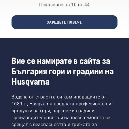
Husqvarna
Показване на 10 от 44
роботи
се
на
представиха
Husqvarna
добре
Group се
ЗАРЕДЕТЕ ПОВЕЧЕ
на
представиха
теста,
добре
тъй
на
като
теста,
наред с
тъй
други
като
Вие се намирате в сайта за
функции
наред с
за
други
България гори и градини на
безопасност
функции
Husqvarna
те са
за
оборудвани
безопасност
с леки (3
те са
g)
Водена от страстта си към иновациите от
оборудвани
въртящи
с леки (3
1689 г., Husqvarna предлага професионални
се
g)
продукти за гори, паркове и градини.
ножове.
въртящи
Производителността и използваемостта се
Husqvarna
се
срещат с безопасността и грижата за
приветства
ножове.