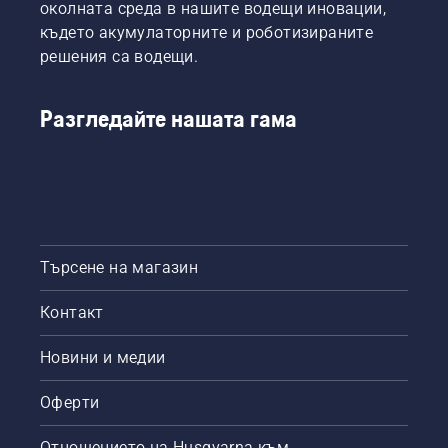
изследванията
околната среда в нашите водещи иновации,
Husqvarna
по
Group
където акумулаторните и роботизираните
темата
приветства
решения са водещи.
и
изследванията
очаква
по
следващото
темата
Разгледайте нашата гама
проучване
и
на д-р
очаква
Расмусен.
следващото
проучване
на д-р
Расмусен.
Търсене на магазин
Контакт
Новини и медии
Оферти
Отношението на Husqvarna към