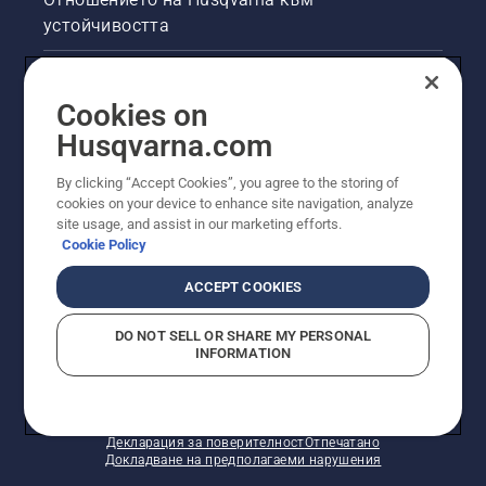
устойчивостта
Правна продуктова информация
Cookies on
Други сайтове на Husqvarna
Husqvarna.com
By clicking “Accept Cookies”, you agree to the storing of
cookies on your device to enhance site navigation, analyze
site usage, and assist in our marketing efforts.
Cookie Policy
ACCEPT COOKIES
DO NOT SELL OR SHARE MY PERSONAL
INFORMATION
© Husqvarna AB (публ). Всички права запазени.
Показаните цени са препоръчителните цени на
дребно.
Политика за "бисквитки"
Условия за ползване
Декларация за поверителност
Отпечатано
Докладване на предполагаеми нарушения