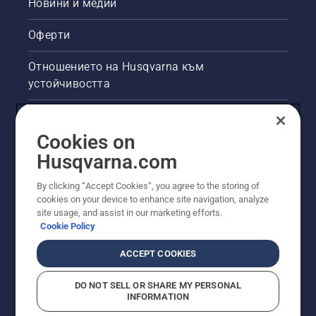
Новини и медии
Оферти
Отношението на Husqvarna към
устойчивостта
Правна продуктова информация
Cookies on
Други сайтове на Husqvarna
Husqvarna.com
By clicking “Accept Cookies”, you agree to the storing of
cookies on your device to enhance site navigation, analyze
site usage, and assist in our marketing efforts.
Cookie Policy
ACCEPT COOKIES
DO NOT SELL OR SHARE MY PERSONAL
INFORMATION
© Husqvarna AB (публ). Всички права запазени.