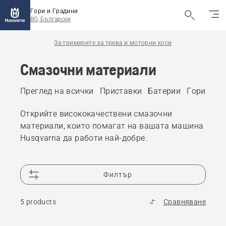
Гори и Градини
BG, Български
За тримерите за трева и моторни коси
Смазочни материали
Преглед на всички
Приставки
Батерии
Гориво и
Открийте висококачествени смазочни
материали, които помагат на вашата машина
Husqvarna да работи най-добре.
Филтър
5 products
Сравняване