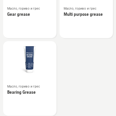
Вижте
Вижте
Масло, гориво и грес
Масло, гориво и грес
повече
повече
Gear grease
Multi purpose grease
подробности
подробности
за
за
Gear
Multi
grease
purpose
grease
Вижте
Масло, гориво и грес
повече
Bearing Grease
подробности
за
Bearing
Grease