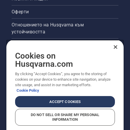
Оферти
Отношението на Husqvarna към
устойчивостта
Правна продуктова информация
Cookies on
Други сайтове на Husqvarna
Husqvarna.com
By clicking “Accept Cookies”, you agree to the storing of
cookies on your device to enhance site navigation, analyze
site usage, and assist in our marketing efforts.
Cookie Policy
ACCEPT COOKIES
DO NOT SELL OR SHARE MY PERSONAL
INFORMATION
© Husqvarna AB (публ). Всички права запазени.
Показаните цени са препоръчителните цени на