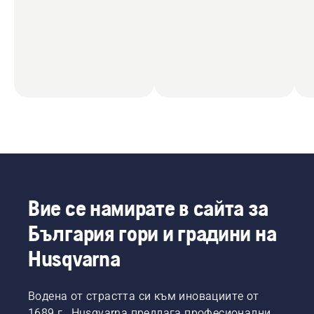
Вие се намирате в сайта за
България гори и градини на
Husqvarna
Водена от страстта си към иновациите от
1689 г., Husqvarna предлага професионални