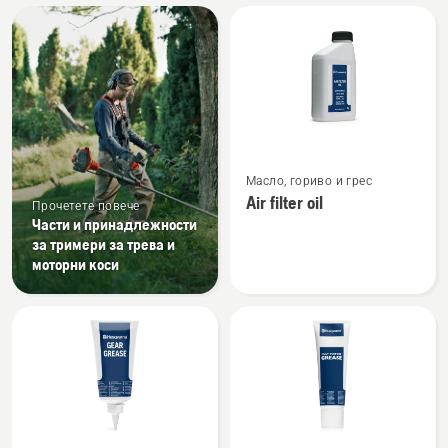
All
products
Вижте
Масло, гориво и грес
повече
Air filter oil
Прочетете повече
подробности
Части и принадлежности
за
за тримери за трева и
Air
моторни коси
filter
oil