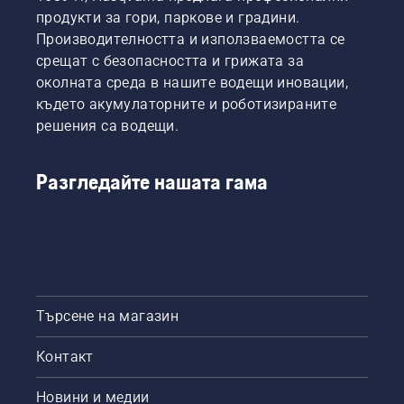
казва
натиснете
без
наемат
продукти за гори, паркове и градини.
Йохан
един
почивки.
от
Производителността и използваемостта се
Свенуг,
бутон
дигитални
срещат с безопасността и грижата за
продуктов
на
бараки
околната среда в нашите водещи иновации,
мениджър,
акумулаторния
за
електрически
където акумулаторните и роботизираните
тример,
инструменти
и
за да
наречени
решения са водещи.
акумулаторни
включите
"Инструмент
ръчни
и
за Вас",
продукти
изключите
в много
Разгледайте нашата гама
в
режима
държави.
Husqvarna.
за
икономия
savE.
Търсене на магазин
Контакт
Новини и медии