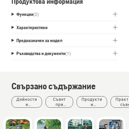
Продуктова информация
Функции
(
2
)
Характеристики
Предназначен за модел
Ръководства и документи
(
1
)
Свързано съдържание
Дейности
Съвет
Продукти
Практ
и
при
и
съв
събития
покупка
иновации
ръков