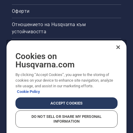
Оферти
Отношението на Husqvarna към
устойчивостта
Правна продуктова информация
Cookies on
Други сайтове на Husqvarna
Husqvarna.com
By clicking “Accept Cookies”, you agree to the storing of
cookies on your device to enhance site navigation, analyze
site usage, and assist in our marketing efforts.
Cookie Policy
ACCEPT COOKIES
DO NOT SELL OR SHARE MY PERSONAL
INFORMATION
© Husqvarna AB (публ). Всички права запазени.
Показаните цени са препоръчителните цени на