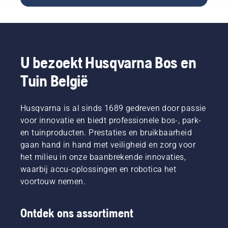
van gras
van de
en
de
betekent
cabine
vrienden
branche
simpelweg
begint.
- dat is
op om
het
wat u
die
verspreiden
wilt,
vraag te
van een
U bezoekt Husqvarna Bos en
toch?
beantwoorden.
laagje
Maar
organisch
Tuin België
wat als
materiaal,
droge,
zoals
bruine
gemaaid
Husqvarna is al sinds 1689 gedreven door passie
plekken
gras of
voor innovatie en biedt professionele bos-, park-
en
bladeren,
onkruid
en tuinproducten. Prestaties en bruikbaarheid
op de
de
gaan hand in hand met veiligheid en zorg voor
grond in
ervaring
je tuin.
het milieu in onze baanbrekende innovaties,
verpesten?
Dit helpt
waarbij accu-oplossingen en robotica het
Maakt u
de
voortouw nemen.
zich
bodem
geen
gezond
zorgen.
te
Ontdek ons assortiment
Hier
houden,
volgt een
vocht