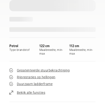
Petrol
122 cm
112 cm
Type brandstof
Maaibreedte, min-
Maaibreedte, min-
max
max
Gepatenteerde stuurbekrachtiging
Rijprestaties op hellingen
Duurzaam ladderframe
Bekijk alle functies