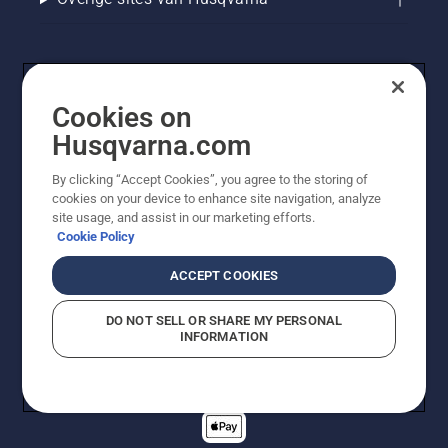
hebben
een
aantal
goede
tips voor
het
Cookies on
mulchen
Husqvarna.com
van uw
gazon
By clicking “Accept Cookies”, you agree to the storing of
met
cookies on your device to enhance site navigation, analyze
gemaaid
© Husqvarna AB (publ). Alle rechten voorbehouden. De
site usage, and assist in our marketing efforts.
gras en
getoonde prijzen zijn consumentenadviesprijzen. Alle
Cookie Policy
bladeren.
vermelde prijzen zijn adviesverkoopprijzen (incl. BTW),
tenzij het product beschikbaar is voor directe aankoop.
ACCEPT COOKIES
Cookiebeleid
Gebruiksvoorwaarden
Privacyverklaring
Imprint
Meld vermoedelijke schendingen
DO NOT SELL OR SHARE MY PERSONAL
INFORMATION