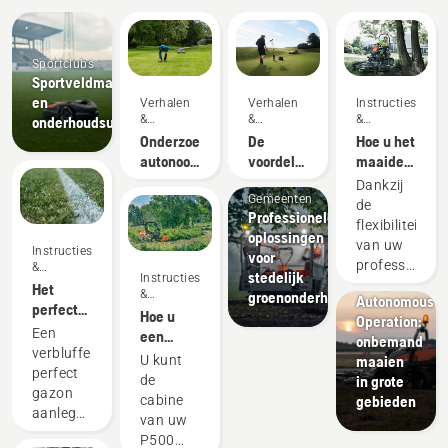
Sportclubs
Sportveldmaaiers
en
Verhalen
Verhalen
Instructies's
&
&
&
onderhoudsuitrusting
inspiratie
inspiratie
handleidingen
Onderzoek
De
Hoe u het
autonoom
voordelen
maaidek
maaien
van
monteert
Dankzij
autonoom
Gemeenten
op uw
de
Professionele
maaien
professionele
Products
flexibiliteit
oplossingen
voor
Husqvarna-
&
van uw
Instructies's
voor
greenkeepers
zitmaaier
Innovations
professionele
&
stedelijk
Instructies's
met
Husqvarna
handleidingen
Husqvarna-
Het
&
groenonderhoud
maaidek
Autonomous
zitmaaier
perfecte
handleidingen
Hoe u
vooraan
Operation:
met
speelveld
Een
een
onbemand
maaidek
realiseren
verbluffend
cabine
maaien
U kunt
vooraan
perfect
monteert
in grote
de
kunt u
gazon
op uw
gebieden
cabine
deze
aanleggen
Husqvarna
van uw
snel
is één
P500 en
P500
aanpassen