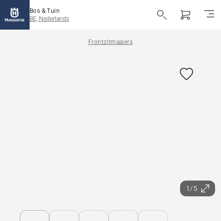
Bos & Tuin
BE, Nederlands
Frontzitmaaiers
1/5