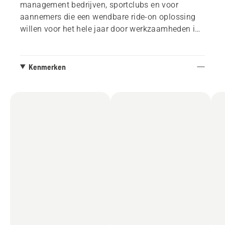
management bedrijven, sportclubs en voor
aannemers die een wendbare ride-on oplossing
willen voor het hele jaar door werkzaamheden in
complexe gebieden. Dekloos geleverd, kan
worden uitgerust met Combi-maaidekken van
112 en 122 cm.
Kenmerken