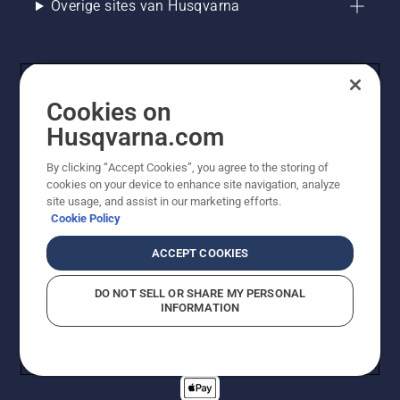
Overige sites van Husqvarna
Cookies on
Husqvarna.com
By clicking “Accept Cookies”, you agree to the storing of
cookies on your device to enhance site navigation, analyze
© Husqvarna AB (publ). Alle rechten voorbehouden. De
site usage, and assist in our marketing efforts.
getoonde prijzen zijn consumentenadviesprijzen. Alle
Cookie Policy
vermelde prijzen zijn adviesverkoopprijzen (incl. BTW),
tenzij het product beschikbaar is voor directe aankoop.
ACCEPT COOKIES
Cookiebeleid
Gebruiksvoorwaarden
Privacyverklaring
Imprint
Meld vermoedelijke schendingen
DO NOT SELL OR SHARE MY PERSONAL
INFORMATION