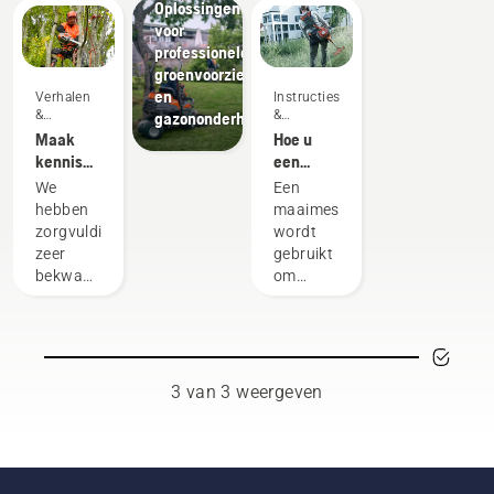
Oplossingen
voor
professionele
groenvoorziening
en
Verhalen
Instructies's
&
&
gazononderhoud
inspiratie
handleidingen
Maak
Hoe u
kennis
een
met het
maaimes
We
Een
Husqvarna
slijpt
hebben
maaimes
H-Team -
zorgvuldig
wordt
onze
zeer
gebruikt
meest
bekwame
om
veeleisende
en
dikker of
gebruikers
gerespecteerde
dicht
ambassadeurs
gras te
geselecteerd
maaien
uit
waarvoor
3 van 3 weergeven
professionals
een
die
grastrimmer
werkzaam
met een
zijn in
nylon