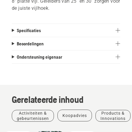
8” platte vijl. Geleiders van 25˚ en 30˚ zorgen voor
de juiste vijlhoek.
Specificaties
Beoordelingen
Ondersteuning eigenaar
Gerelateerde inhoud
Activiteiten &
Products &
Koopadvies
gebeurtenissen
Innovations
Landschapsverzorging