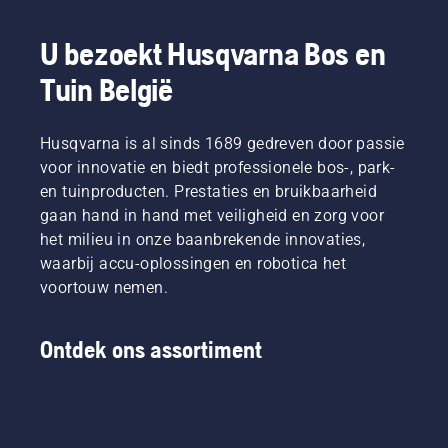
bosbouw
snijdraad
en
niet
plantsoenonderhoud
geschikt
U bezoekt Husqvarna Bos en
en die
is. Een
Tuin België
daarin
maaimes
het
snijdt dik
beste
gras snel
zijn in
Husqvarna is al sinds 1689 gedreven door passie
en
hun
efficiënt.
voor innovatie en biedt professionele bos-, park-
land. Zij
Bekijk
en tuinproducten. Prestaties en bruikbaarheid
zijn ons
deze
gaan hand in hand met veiligheid en zorg voor
H-team.
korte
het milieu in onze baanbrekende innovaties,
En ze
video
zijn onze
waarbij accu-oplossingen en robotica het
over het
meest
slijpen
voortouw nemen.
veeleisende
en
gebruikers.
onderhouden
van een
Ontdek ons assortiment
maaimes.