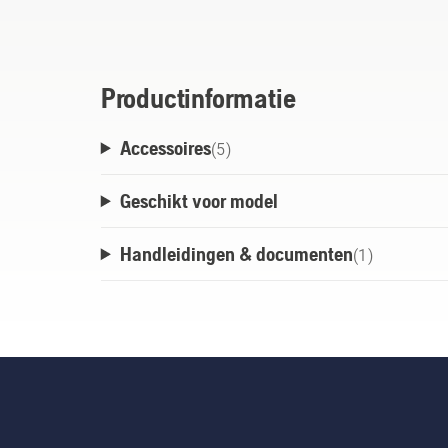
rails. Het aluminiumoxide van 3 mm zorgt
hoogwaardig en robuust is als uw gereeds
geleverd met een op maat gemaakte haak 
compatibel met de Husqvarna Storage Hoo
Productinformatie
zoals handgereedschap, waterslang of bez
Accessoires
eindkappen worden meegeleverd om de rail 
(
5
)
monteren.
Geschikt voor model
Handleidingen & documenten
(
1
)