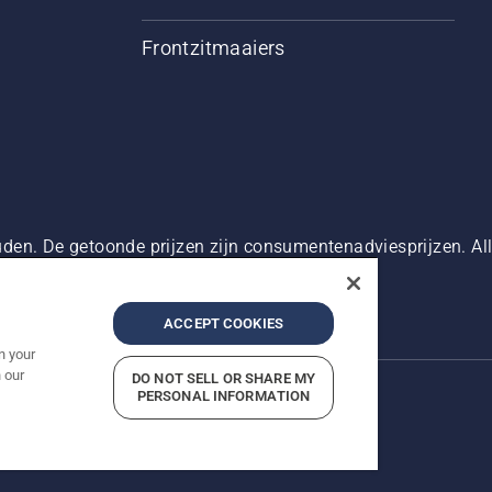
Frontzitmaaiers
den. De getoonde prijzen zijn consumentenadviesprijzen. Alle
oduct beschikbaar is voor directe aankoop.
g
Imprint
Meld vermoedelijke schendingen
ACCEPT COOKIES
n your
 our
DO NOT SELL OR SHARE MY
PERSONAL INFORMATION