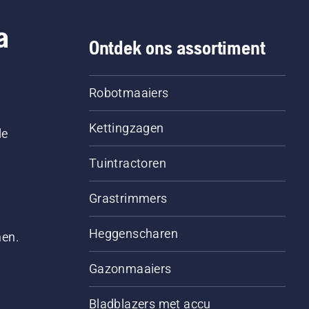
a
Ontdek ons assortiment
Robotmaaiers
Kettingzagen
le
Tuintractoren
Grastrimmers
Heggenscharen
men.
Gazonmaaiers
Bladblazers met accu