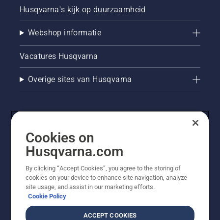
Husqvarna's kijk op duurzaamheid
Webshop informatie
Vacatures Husqvarna
Overige sites van Husqvarna
Cookies on
Husqvarna.com
By clicking “Accept Cookies”, you agree to the storing of
cookies on your device to enhance site navigation, analyze
© Husqvarna AB (publ). Alle rechten voorbehouden. De
site usage, and assist in our marketing efforts.
getoonde prijzen zijn consumentenadviesprijzen. Alle
Cookie Policy
vermelde prijzen zijn adviesverkoopprijzen (incl. BTW),
tenzij het product beschikbaar is voor directe aankoop.
ACCEPT COOKIES