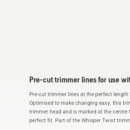
Pre-cut trimmer lines for use w
Pre-cut trimmer lines at the perfect lengt
Optimised to make changing easy, this trim
trimmer head and is marked at the centre to
perfect fit. Part of the Whisper Twist trimm
creates an aerodynamic shape for low noi