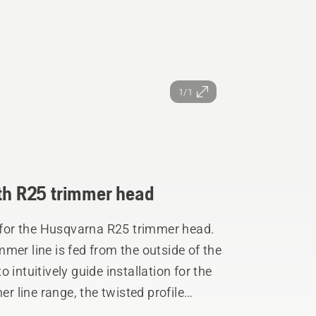
1/1
ith R25 trimmer head
h for the Husqvarna R25 trimmer head.
mer line is fed from the outside of the
 intuitively guide installation for the
er line range, the twisted profile
se and low vibrations. The pro polymer