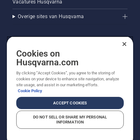
Vacatures Husqvarna
Overige sites van Husqvarna
Cookies on
Husqvarna.com
By clicking “Accept Cookies”, you agree to the storing of
cookies on your device to enhance site navigation, analyze
© Husqvarna AB (publ). Alle rechten voorbehouden. De
site usage, and assist in our marketing efforts.
getoonde prijzen zijn consumentenadviesprijzen. Alle
Cookie Policy
vermelde prijzen zijn adviesverkoopprijzen (incl. BTW),
tenzij het product beschikbaar is voor directe aankoop.
ACCEPT COOKIES
Cookiebeleid
Gebruiksvoorwaarden
Privacyverklaring
Imprint
Meld vermoedelijke schendingen
DO NOT SELL OR SHARE MY PERSONAL
INFORMATION