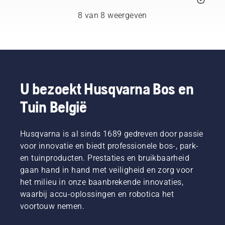
ongewenste
waardoor
werken.
uit
motorkettingzaag
groei en
deze
professionals
8 van 8 weergeven
werkt.
bevordert
minder
die
u nieuwe
goed
werkzaam
groei.
werkt.
zijn in
Maar
bosbouw
welke
en
takken
plantsoenonderhoud
moet u
U bezoekt Husqvarna Bos en
en die
snoeien?
daarin
Tuin België
Wanneer
het
moet u
beste
dat doen
zijn in
Husqvarna is al sinds 1689 gedreven door passie
en welk
hun
gereedschap
land. Zij
voor innovatie en biedt professionele bos-, park-
hebt u
zijn ons
en tuinproducten. Prestaties en bruikbaarheid
nodig?
H-team.
gaan hand in hand met veiligheid en zorg voor
Om u te
En ze
het milieu in onze baanbrekende innovaties,
helpen
zijn onze
waarbij accu-oplossingen en robotica het
bij het
meest
navigeren
veeleisende
voortouw nemen.
van de
gebruikers.
mogelijkheden