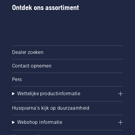
hebben
Ontdek ons assortiment
we deze
simpele
handleiding
over
bomen
snoeien
samengesteld.
Dealer zoeken
Contact opnemen
Pers
Wettelijke productinformatie
Husqvarna's kijk op duurzaamheid
Webshop informatie