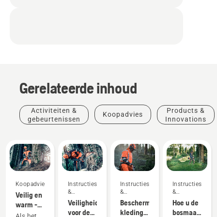
Gerelateerde inhoud
Activiteiten &
Products &
Koopadvies
gebeurtenissen
Innovations
Koopadvies
Instructies's
Products
Instructies's
Instructies's
&
&
&
Veilig en
&
handleidingen
handleidingen
handleidingen
Veiligheidsvoorschriften
Beschermende
Hoe u de
warm -
Innovations
voor de
Beschermende
kleding
bosmaaier
de
Als het