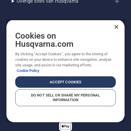
Overige sites van Husqvarna
Cookies on
Husqvarna.com
By clicking “Accept Cookies”, you agree to the storing of
cookies on your device to enhance site navigation, analyze
© Husqvarna AB (publ). Alle rechten voorbehouden. De
site usage, and assist in our marketing efforts.
getoonde prijzen zijn consumentenadviesprijzen. Alle
Cookie Policy
vermelde prijzen zijn adviesverkoopprijzen (incl. BTW),
tenzij het product beschikbaar is voor directe aankoop.
ACCEPT COOKIES
Cookiebeleid
Gebruiksvoorwaarden
Privacyverklaring
Imprint
Meld vermoedelijke schendingen
DO NOT SELL OR SHARE MY PERSONAL
INFORMATION