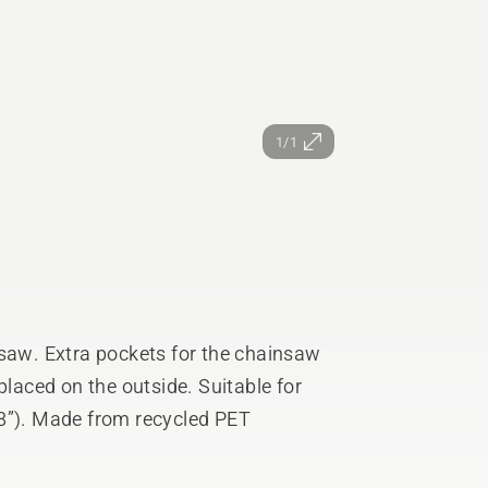
1/1
nsaw. Extra pockets for the chainsaw
placed on the outside. Suitable for
18”). Made from recycled PET