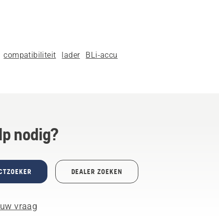
compatibiliteit
lader
BLi-accu
lp nodig?
CTZOEKER
DEALER ZOEKEN
 uw vraag