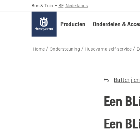
Bos & Tuin
–
BE, Nederlands
Producten
Onderdelen & Acces
Home
Ondersteuning
Husqvarna self-service
E
Batterij e
Een BL
Een BL