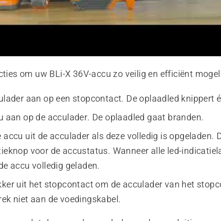
cties om uw BLi-X 36V-accu zo veilig en efficiënt mogeli
culader aan op een stopcontact. De oplaadled knippert é
cu aan op de acculader. De oplaadled gaat branden.
 accu uit de acculader als deze volledig is opgeladen. 
tieknop voor de accustatus. Wanneer alle led-indicatie
de accu volledig geladen.
kker uit het stopcontact om de acculader van het stopco
rek niet aan de voedingskabel.