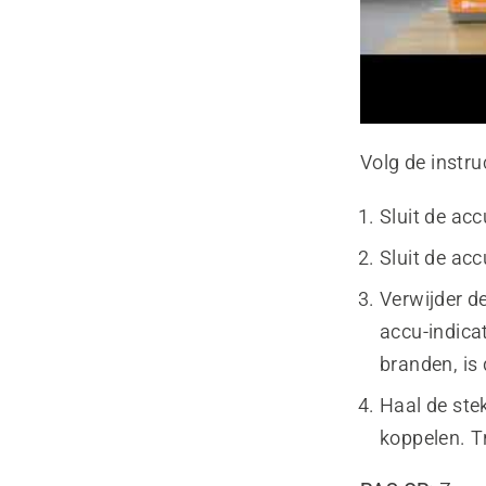
Volg de instru
Sluit de ac
Sluit de ac
Verwijder de
accu-indica
branden, is 
Haal de ste
koppelen. T