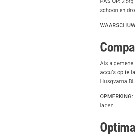
PAS OP:
Zorg 
schoon en dro
WAARSCHUW
Compati
Als algemene 
accu's op te 
Husqvarna BLi
OPMERKING:
laden.
Optima