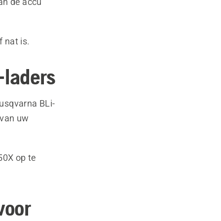
van de accu
 nat is.
-laders
Husqvarna BLi-
 van uw
50X op te
voor