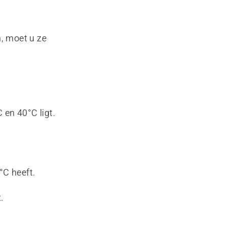
, moet u ze
 en 40°C ligt.
°C heeft.
.