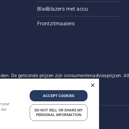
Bladblazers met accu
Frontzitmaaiers
den. De getoonde prijzen zijn consumentenadviesprijzen. Alle
oduct beschikbaar is voor directe aankoop.
g
Imprint
Meld vermoedelijke schendingen
ACCEPT COOKIES
n your
 our
DO NOT SELL OR SHARE MY
PERSONAL INFORMATION