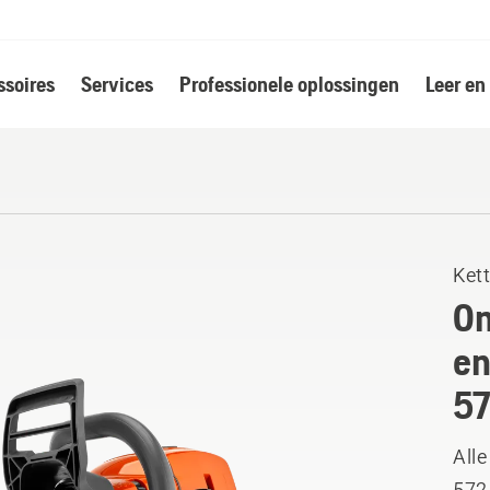
soires
Services
Professionele oplossingen
Leer en
Ket
On
en
5
Alle
572