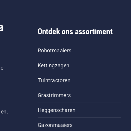
a
Ontdek ons assortiment
Robotmaaiers
Kettingzagen
le
Tuintractoren
Grastrimmers
Heggenscharen
men.
Gazonmaaiers