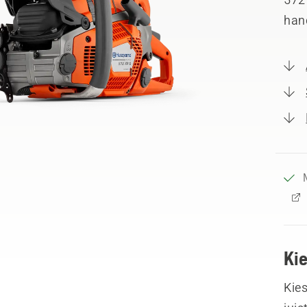
hand
Ki
Kies