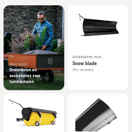
Alle
producten
Bekijk
Accessoires voor
meer
tuintractoren voor montage
Snow blade
Meer lezen
details
aan de voorzijde
Onderdelen en
(No reviews)
over
accessoires voor
Snow
tuintractoren
blade