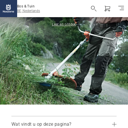
Bos & Tuin
BE, Nederlands
Leer en ontdek
Wat vindt u op deze pagina?