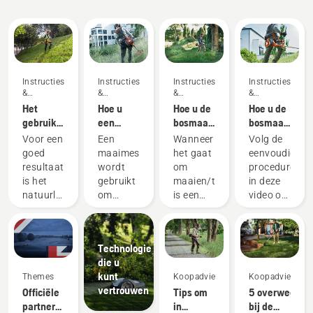
Instructies's
Instructies's
Instructies's
Instructies's
&
&
&
&
handleidingen
handleidingen
handleidingen
handleidingen
Het
Hoe u
Hoe u de
Hoe u de
gebruik
een
bosmaaier
bosmaaier
van een
maaimes
optimaal
met
Voor een
Een
Wanneer
Volg de
grasmes
slijpt
gebruikt
benzinemotor
goed
maaimes
het gaat
eenvoudige
op uw
start
resultaat
wordt
om
procedure
accubosmaaier
is het
gebruikt
maaien/trimmen,
in deze
natuurlijk
om
is een
video om
van
dikker of
bosmaaier
uw
essentieel
dicht
het
Husqvarna-
belang
gras te
meest
bosmaaier
Technologie
dat u het
maaien
veelzijdige
met
die u
juiste
waarvoor
gereedschap.
benzinemotor
kunt
Themes
Koopadvies
Koopadvies
gereedschap
een
In deze
te
vertrouwen
Officiële
Tips om
5 overweging
gebruikt
grastrimmer
gebruikershandleiding
starten.
partner
in
bij de
voor het
met een
vindt u
Eerst