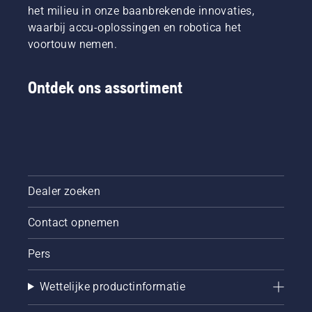
het
het milieu in onze baanbrekende innovaties,
kloven
waarbij accu-oplossingen en robotica het
van
voortouw nemen.
hout,
gemakkelijker
en
Ontdek ons assortiment
veiliger
maken.
Dealer zoeken
Contact opnemen
Pers
Wettelijke productinformatie