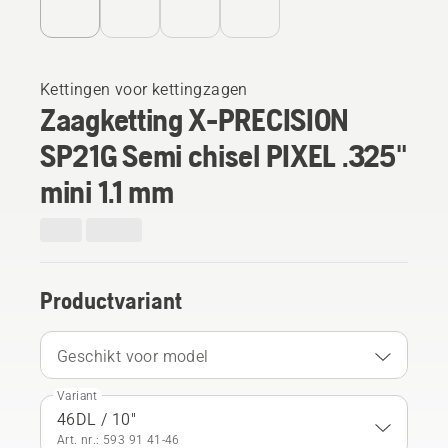
Kettingen voor kettingzagen
Zaagketting X-PRECISION
SP21G Semi chisel PIXEL .325"
mini 1.1 mm
Productvariant
Geschikt voor model
Variant
46DL / 10"
Art. nr.: 593 91 41‑46