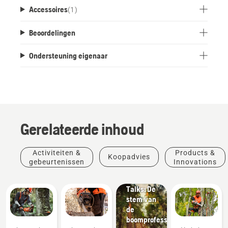
Accessoires
(
1
)
Beoordelingen
Ondersteuning eigenaar
Gerelateerde inhoud
Verhalen
&
Activiteiten &
Products &
Koopadvies
inspiratie
gebeurtenissen
Innovations
Husqvarna
Tree
Talks: De
stem van
de
boomprofessionals