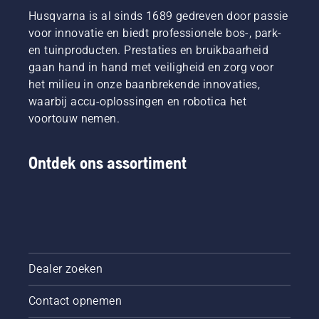
hoe u
Husqvarna is al sinds 1689 gedreven door passie
controleert
voor innovatie en biedt professionele bos-, park-
of uw
en tuinproducten. Prestaties en bruikbaarheid
kettingsmeersysteem
juist
gaan hand in hand met veiligheid en zorg voor
werkt.
het milieu in onze baanbrekende innovaties,
Controleer
waarbij accu-oplossingen en robotica het
eerst uw
voortouw nemen.
oliepeil.
Start uw
kettingzaag
Ontdek ons assortiment
en
controleer
of de
kettingrem
is
uitgeschakeld.
Laat de
motor
Dealer zoeken
van de
kettingzaag
Contact opnemen
een paar