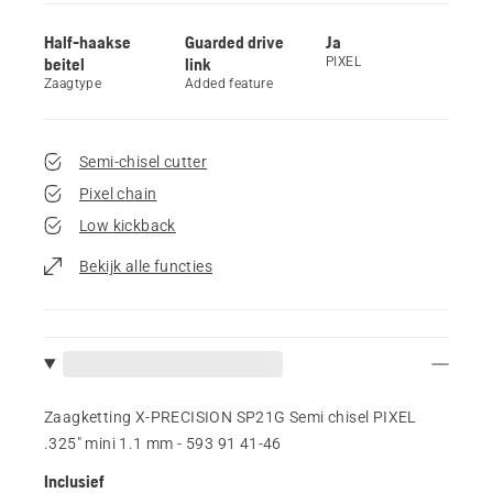
Half-haakse
Guarded drive
Ja
beitel
link
PIXEL
Zaagtype
Added feature
Semi-chisel cutter
Pixel chain
Low kickback
Bekijk alle functies
Zaagketting X-PRECISION SP21G Semi chisel PIXEL
.325" mini 1.1 mm - 593 91 41‑46
Inclusief