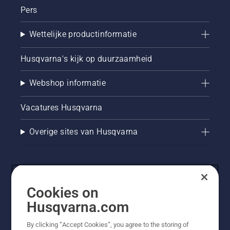
centimeter
Pers
van de
boomstam
op
Wettelijke productinformatie
toeren
komen.
Husqvarna's kijk op duurzaamheid
Olie op
de
Webshop informatie
boomstam
geeft
aan dat
Vacatures Husqvarna
het
smeersysteem
Overige sites van Husqvarna
werkt.
Cookies on
Husqvarna.com
By clicking “Accept Cookies”, you agree to the storing of