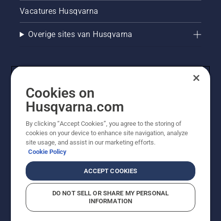
Vacatures Husqvarna
Overige sites van Husqvarna
Cookies on
Husqvarna.com
By clicking “Accept Cookies”, you agree to the storing of
cookies on your device to enhance site navigation, analyze
© Husqvarna AB (publ). Alle rechten voorbehouden. De
site usage, and assist in our marketing efforts.
getoonde prijzen zijn consumentenadviesprijzen. Alle
Cookie Policy
vermelde prijzen zijn adviesverkoopprijzen (incl. BTW),
tenzij het product beschikbaar is voor directe aankoop.
ACCEPT COOKIES
Cookiebeleid
Gebruiksvoorwaarden
Privacyverklaring
Imprint
Meld vermoedelijke schendingen
DO NOT SELL OR SHARE MY PERSONAL
INFORMATION