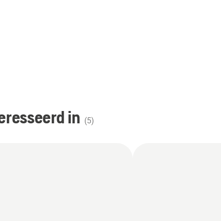
eresseerd in
(
5
)