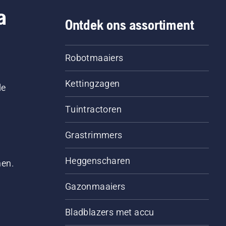
a
Ontdek ons assortiment
Robotmaaiers
Kettingzagen
le
Tuintractoren
Grastrimmers
Heggenscharen
men.
Gazonmaaiers
Bladblazers met accu