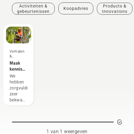
Activiteiten &
Products &
Koopadvies
gebeurtenissen
Innovations
Verhalen
&
inspiratie
Maak
kennis
met het
We
Husqvarna
hebben
H-Team -
zorgvuldig
onze
zeer
meest
bekwame
veeleisende
en
gebruikers
gerespecteerde
ambassadeurs
geselecteerd
uit
1 van 1 weergeven