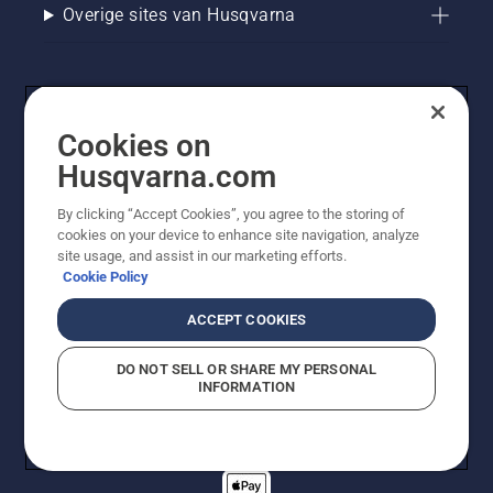
Overige sites van Husqvarna
Cookies on
Husqvarna.com
By clicking “Accept Cookies”, you agree to the storing of
cookies on your device to enhance site navigation, analyze
© Husqvarna AB (publ). Alle rechten voorbehouden. De
site usage, and assist in our marketing efforts.
getoonde prijzen zijn consumentenadviesprijzen. Alle
Cookie Policy
vermelde prijzen zijn adviesverkoopprijzen (incl. BTW),
tenzij het product beschikbaar is voor directe aankoop.
ACCEPT COOKIES
Cookiebeleid
Gebruiksvoorwaarden
Privacyverklaring
Imprint
Meld vermoedelijke schendingen
DO NOT SELL OR SHARE MY PERSONAL
INFORMATION