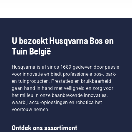
professionals
die
werkzaam
zijn in
bosbouw
en
plantsoenonderhoud
U bezoekt Husqvarna Bos en
en die
Tuin België
daarin
het
beste
zijn in
Husqvarna is al sinds 1689 gedreven door passie
hun
voor innovatie en biedt professionele bos-, park-
land. Zij
en tuinproducten. Prestaties en bruikbaarheid
zijn ons
gaan hand in hand met veiligheid en zorg voor
H-team.
het milieu in onze baanbrekende innovaties,
En ze
zijn onze
waarbij accu-oplossingen en robotica het
meest
voortouw nemen.
veeleisende
gebruikers.
Ontdek ons assortiment