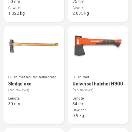
50 cm
75 cm
Small
Large
Gewicht
Gewicht
splitting
splitting
1,322 kg
2,085 kg
axe
axe
Bijlen met houten handgreep
Bijlen met
Bekijk
Bekijk
composiethandgreep
Sledge axe
Universal hatchet H900
meer
meer
(No reviews)
(No reviews)
details
details
Lengte
Lengte
over
over
80 cm
34 cm
Sledge
Universal
Gewicht
axe
hatchet
0,9 kg
H900