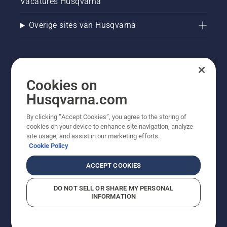
Vacatures Husqvarna
Overige sites van Husqvarna
Cookies on
Husqvarna.com
By clicking “Accept Cookies”, you agree to the storing of
cookies on your device to enhance site navigation, analyze
© Husqvarna AB (publ). Alle rechten voorbehouden. De
site usage, and assist in our marketing efforts.
getoonde prijzen zijn consumentenadviesprijzen. Alle
Cookie Policy
vermelde prijzen zijn adviesverkoopprijzen (incl. BTW),
tenzij het product beschikbaar is voor directe aankoop.
ACCEPT COOKIES
Cookiebeleid
Gebruiksvoorwaarden
Privacyverklaring
Imprint
Meld vermoedelijke schendingen
DO NOT SELL OR SHARE MY PERSONAL
INFORMATION