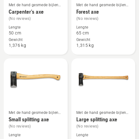
Met de hand gesmede bijlen
Met de hand gesmede bijlen
Bekijk
Bekijk
met houten handgreep
met houten handgreep
Carpenter's axe
Forest axe
meer
meer
(No reviews)
(No reviews)
details
details
Lengte
Lengte
over
over
50 cm
65 cm
Carpenter's
Forest
Gewicht
Gewicht
axe
axe
1,376 kg
1,315 kg
Met de hand gesmede bijlen
Met de hand gesmede bijlen
Bekijk
Bekijk
met houten handgreep
met houten handgreep
Small splitting axe
Large splitting axe
meer
meer
(No reviews)
(No reviews)
details
details
Lengte
Lengte
over
over