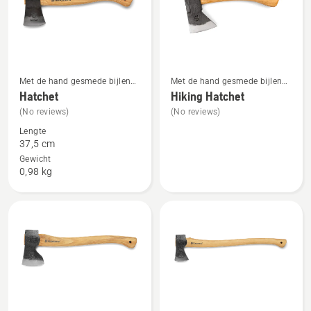
Met de hand gesmede bijlen
Met de hand gesmede bijlen
Bekijk
Bekijk
met houten handgreep
met houten handgreep
Hatchet
Hiking Hatchet
meer
meer
(No reviews)
(No reviews)
details
details
Lengte
over
over
37,5 cm
Hatchet
Hiking
Gewicht
Hatchet
0,98 kg