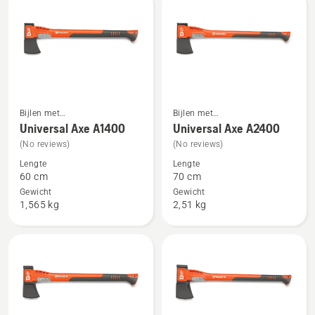
Bijlen met
Bijlen met
Bekijk
Bekijk
composiethandgreep
composiethandgreep
Universal Axe A1400
Universal Axe A2400
meer
meer
(No reviews)
(No reviews)
details
details
Lengte
Lengte
over
over
60 cm
70 cm
Universal
Universal
Gewicht
Gewicht
Axe
Axe
1,565 kg
2,51 kg
A1400
A2400