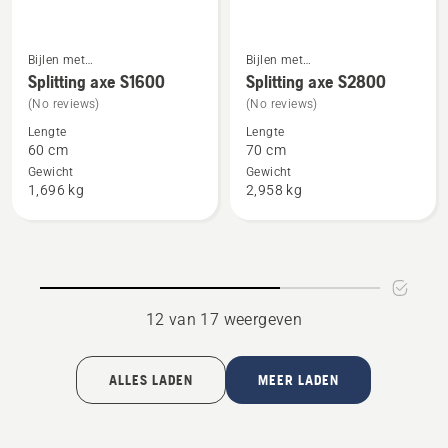
Bijlen met
Bijlen met
Bekijk
Bekijk
composiethandgreep
composiethandgreep
Splitting axe S1600
Splitting axe S2800
meer
meer
(No reviews)
(No reviews)
details
details
Lengte
Lengte
over
over
60 cm
70 cm
Splitting
Splitting
Gewicht
Gewicht
axe
axe
1,696 kg
2,958 kg
S1600
S2800
12 van 17 weergeven
ALLES LADEN
MEER LADEN