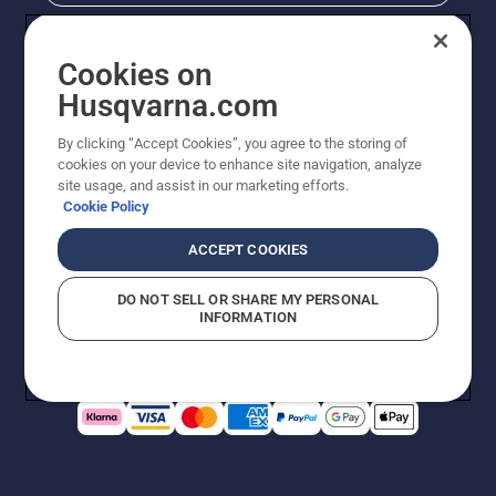
Cookies on
Husqvarna.com
By clicking “Accept Cookies”, you agree to the storing of
cookies on your device to enhance site navigation, analyze
site usage, and assist in our marketing efforts.
Cookie Policy
© Husqvarna AB (publ). All rights reserved. Priserna
som visas är rekommenderade cirkapriser. Alla angivna
ACCEPT COOKIES
priser är rekommenderade försäljningspriser (inkl.
moms) om inte produkten är tillgänglig för direkt köp.
DO NOT SELL OR SHARE MY PERSONAL
Cookiepolicy
Användningsvillkor
Sekretessmeddelande
INFORMATION
Företagsinformation
Rapportera misstänkta överträdelser