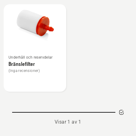
Alla
produkter
Se
Underhåll och reservdelar
mer
Bränslefilter
information
(Inga recensioner)
om
Bränslefilter
Visar 1 av 1